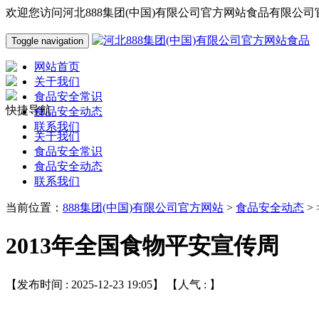
欢迎您访问河北888集团(中国)有限公司官方网站食品有限公司
Toggle navigation
网站首页
关于我们
食品安全常识
快捷导航
食品安全动态
联系我们
关于我们
食品安全常识
食品安全动态
联系我们
当前位置：
888集团(中国)有限公司官方网站
>
食品安全动态
>
2013年全国食物平安宣传周
【发布时间 : 2025-12-23 19:05】 【人气 :
】