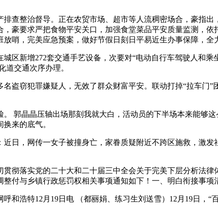
排查整治督导。正在农贸市场、超市等人流稠密场合，豪指出，
合，豪要求严把食物平安关口，加强食堂菜品平安质量监测，依
班放哨，完美应急预案，做好节假日刻日平易近生办事保障，全
新增272套交通手艺设备，次要对“电动自行车驾驶人和乘坐人
强化道交通次序办理。
盗窃犯罪嫌疑人，无效了群众财富平安。联动打掉“拉车门”团伙
。 郭晶晶压轴出场那刻我就大白，活动员的下半场本来能够这
间换来的底气。
：近日，网传一女子被撞身亡，家眷质疑附近不跨区施救，激发
贯彻落实党的二十大和二十届三中全会关于完美下层分析法律体
调整付与乡镇行政惩罚权相关事项通知如下！一、明白衔接事项
特12月19日电 （都丽娟、练习生刘送雪）12月19日，“