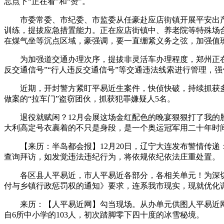
忘点下“正在看”和“赞”。
市委常委、市纪委、市监委从任豪赴应店街镇开展平安出产
训练，提拔应急措置能力。正在应店街镇中、养老院等特殊场
在煤气坐等沉点区域，豪强调，要一直绷紧义务之弦，加强值
为加强道交通办理次序，提拔非灵活车办理程度，郑州正在城区
反交通信号”“行人违反交通信号”等交通违法线索进行管理，
近期，开封警方紧盯平易近生案件，快侦快破，持续抓获多名
做案的“拉车门”盗窃团伙，抓获犯罪嫌疑人5名。
退役就赋闲？12月会展这场金红配色的晚宴狠狠打了我的脸
大利高定号衣裹着的不只是身段，是一个奥运冠军用二十年时
【来历：半岛都会报】12月20日，辽宁大连发布警情传递
查询拜访，如发觉违法违纪行为，将依规依纪依法庄重处置。
各区县人平易近，市人平易近各部分，各相关单元！为深切
付与乡镇行政惩罚权的通知》要求，连系我市现实，现就优化
来历：【人平易近网】勾当现场。从办单元供图人平易近网呼和浩
自6所中小学的103人，初次踏脚零下四十度的冰雪秘境。