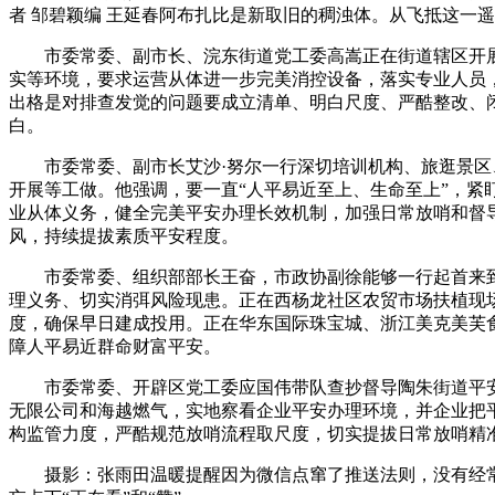
者 邹碧颖编 王延春阿布扎比是新取旧的稠浊体。从飞抵这一
市委常委、副市长、浣东街道党工委高嵩正在街道辖区开展
实等环境，要求运营从体进一步完美消控设备，落实专业人员
出格是对排查发觉的问题要成立清单、明白尺度、严酷整改、
白。
市委常委、副市长艾沙·努尔一行深切培训机构、旅逛景区、
开展等工做。他强调，要一直“人平易近至上、生命至上”，
业从体义务，健全完美平安办理长效机制，加强日常放哨和督
风，持续提拔素质平安程度。
市委常委、组织部部长王奋，市政协副徐能够一行起首来到
理义务、切实消弭风险现患。正在西杨龙社区农贸市场扶植现
度，确保早日建成投用。正在华东国际珠宝城、浙江美克美芙
障人平易近群命财富平安。
市委常委、开辟区党工委应国伟带队查抄督导陶朱街道平安
无限公司和海越燃气，实地察看企业平安办理环境，并企业把
构监管力度，严酷规范放哨流程取尺度，切实提拔日常放哨精
摄影：张雨田温暖提醒因为微信点窜了推送法则，没有经常点