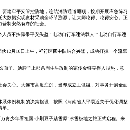
要建牢平安管控防地，连结消防通道通顺，按期开展应急练习
托大数据实现食材采购全环节溯源，让大师吃得、吃得安心。正
力营制安然有序的社会。
员不按佩带平安头盔”“电动自行车违法载人”“电动自行车违
12月16日上午，祥符区四中队结合兴隆，成功打掉一个流窜
么面子。她脖子上那条周生生改制的家传金链晃得人眼热，意
社会关心。大连市高度注沉，当即成立工做组，对事务开展全面
系体例机制的决策摆设，按照《河南省人平易近关于优化调整
清单。
百万青少年看祖国·小荆豆子踏雪原”冰雪极地之旅正式启程。来