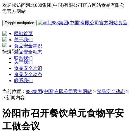
欢迎您访问河北888集团(中国)有限公司官方网站食品有限公
司官方网站
Toggle navigation
网站首页
关于我们
食品安全常识
快捷导航
食品安全动态
联系我们
关于我们
食品安全常识
食品安全动态
联系我们
当前位置：
888集团(中国)有限公司官方网站
>
食品安全动态
>
> 新闻内容
汾阳市召开餐饮单元食物平安
工做会议