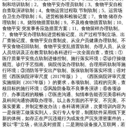
制和培训轨制；2。 食物平安办理员轨制；3。食物平安自检
自查取演讲轨制；4。食物运营过程取 节制轨制；5。运营场
合卫生办理轨制；6。进货检验和检验记度；7。食物 储存办
理轨制；8。烧毁物措置轨制；9。不及格食物措置轨制；10、
食物平安 突发事务应急措置方案；11。食物留样办理轨制。
7、食物平安办理轨制(进货检验记度、出产过程节制立场、出
厂查验记度、食物平安自查制皮、从业户员健康办理轨制、不
平安食物召回轨制、食物平安变乱措置轨制、办理人员、从业
人员培训及正在教育轨制)各科进行一次全面自查，查找：①
医疗质量平安焦点轨制进修控制、施行落实环境；②诊疗操做
规范、诊疗手艺指南、病院传染办理轨制、合理用药轨制等施
行环境；③消防等平安出产轨制、医保轨制等落实环境；④对
照《西医病院评审尺度（2017年版）》、《西医病院评审尺度
实施细则（2017年版）》的要求，各项轨制、流程的完美，查
核目标的施行环境；⑤风险防备取不良事务演讲；⑥各项诊
疗、办事流程的顺畅；⑦医患沟通、知情奉告能否完美⑧科内
及科间沟通协调取办理等。以上各方面的不平安、不完美、不
落实要素，并制定整改办法；各科请将演讲，次要培训内容为
一是保密工做落实到人，实行专人专管，制图软件采用线下更
新的体例，如存正在严沉违规行为或发生严沉失泄密案件的，
要以“零”立场，依法及时措置；二是测绘设备接入互联网，若