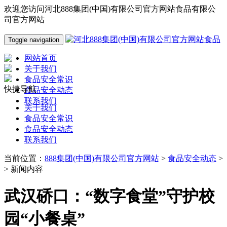
欢迎您访问河北888集团(中国)有限公司官方网站食品有限公
司官方网站
Toggle navigation
网站首页
关于我们
食品安全常识
快捷导航
食品安全动态
联系我们
关于我们
食品安全常识
食品安全动态
联系我们
当前位置：
888集团(中国)有限公司官方网站
>
食品安全动态
>
> 新闻内容
武汉硚口：“数字食堂”守护校
园“小餐桌​”