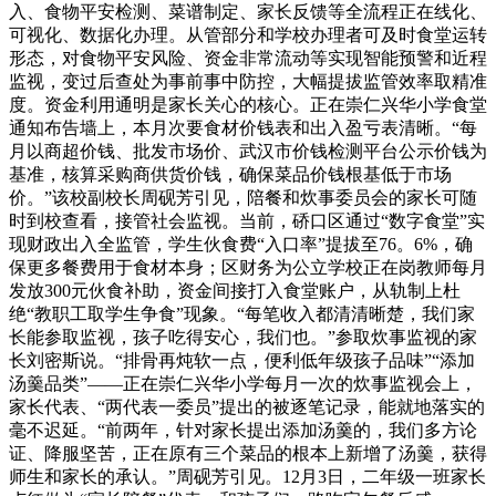
入、食物平安检测、菜谱制定、家长反馈等全流程正在线化、
可视化、数据化办理。从管部分和学校办理者可及时食堂运转
形态，对食物平安风险、资金非常流动等实现智能预警和近程
监视，变过后查处为事前事中防控，大幅提拔监管效率取精准
度。资金利用通明是家长关心的核心。正在崇仁兴华小学食堂
通知布告墙上，本月次要食材价钱表和出入盈亏表清晰。“每
月以商超价钱、批发市场价、武汉市价钱检测平台公示价钱为
基准，核算采购商供货价钱，确保菜品价钱根基低于市场
价。”该校副校长周砚芳引见，陪餐和炊事委员会的家长可随
时到校查看，接管社会监视。当前，硚口区通过“数字食堂”实
现财政出入全监管，学生伙食费“入口率”提拔至76。6%，确
保更多餐费用于食材本身；区财务为公立学校正在岗教师每月
发放300元伙食补助，资金间接打入食堂账户，从轨制上杜
绝“教职工取学生争食”现象。“每笔收入都清清晰楚，我们家
长能参取监视，孩子吃得安心，我们也。”参取炊事监视的家
长刘密斯说。“排骨再炖软一点，便利低年级孩子品味”“添加
汤羹品类”——正在崇仁兴华小学每月一次的炊事监视会上，
家长代表、“两代表一委员”提出的被逐笔记录，能就地落实的
毫不迟延。“前两年，针对家长提出添加汤羹的，我们多方论
证、降服坚苦，正在原有三个菜品的根本上新增了汤羹，获得
师生和家长的承认。”周砚芳引见。12月3日，二年级一班家长