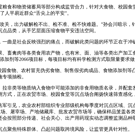
粮食和物资储蓄局等部分构成监管合力，针对大食物、校园食堂
了人平易近群众“舌尖上的平安”。
关，出力破解检不出、检不准、检不快难题。”孙会川暗示，针
沉点品类，从手艺层面压缩食物平安违法空间。
一曲是社会反映强烈的痛点，而破解此类问题的环节正在于冲
、畜禽肉等各类食用农产物，也有米、面、油等各类出产加工食
添加剂等2066项目标，每项目标均有科学检测方式取限量要求
园食物、农村冒充伪劣食物、制售假劣肉成品、食物添加剂等
施专项抽检。
拉非类等物质纳入食物中可能添加的非食用物质名录，并配套发
检测方式，正在农贸市场、校园食堂等沉点场合阐扬快速筛查感化
军引见，农业农村部组织专业部级机构每季度对沉点区域、沉点
养殖场、屠宰场、产地储藏库、批发农贸市场等，确保样品笼盖各
还会按照部分传递、社会关心、出产用药现实动态调整监测品种
点聚焦特殊群体、凸起问题取跨境风险，让监管更具针对性。