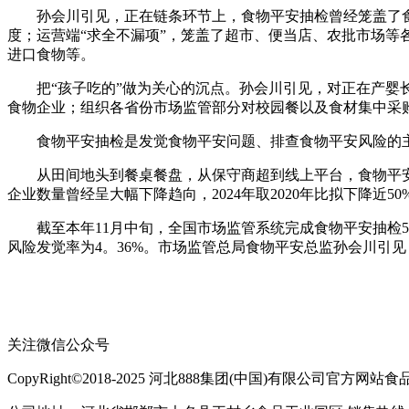
孙会川引见，正在链条环节上，食物平安抽检曾经笼盖了食物
度；运营端“求全不漏项”，笼盖了超市、便当店、农批市场
进口食物等。
把“孩子吃的”做为关心的沉点。孙会川引见，对正在产婴长儿
食物企业；组织各省份市场监管部分对校园餐以及食材集中采
食物平安抽检是发觉食物平安问题、排查食物平安风险的主
从田间地头到餐桌餐盘，从保守商超到线上平台，食物平安抽
企业数量曾经呈大幅下降趋向，2024年取2020年比拟下降近5
截至本年11月中旬，全国市场监管系统完成食物平安抽检570。
风险发觉率为4。36%。市场监管总局食物平安总监孙会川引
关注微信公众号
CopyRight©2018-2025 河北888集团(中国)有限公司官方网站食品有限公