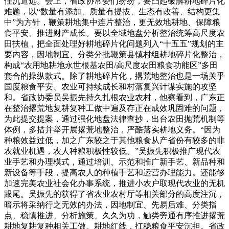
任沉道远。会上，省政协常委们纷纷，要凸起破解耕地碎片化
难题，以“数量有添加、质量有提拔、生态有改善、结构更集
中”为方针，鞭策耕地集中连片整治，更无效地耕地、保障粮
食平安、推进财产成长。要以全域地盘分析整治统筹高尺度农
田扶植，把全面处理好耕地碎片化问题列入“十五五”规划的主
要内容，因地制宜、分类分批鞭策县镇村组耕地碎片化整治，
构成“农用地耕地永世根基农田/高尺度农田粮食功能区”多田
套合的操纵款式。除了耕地碎片化，撂荒地整治也是一场关乎
国度粮食平安、农业可持续成长和村落复兴计谋实施的攻坚
和。省政协委员吴振先持久扎根农业农村，他察看到，广东正
在整治撂荒地复耕复种工做中遍及存正在成效巩固难的问题，
为此提交提案，通过强化地盘法律查抄，出台农田抛荒机制等
体例，多措并举开展撂荒地整治，严酷落实耕地义务。“因为
种粮效益过低，加之广东较之于其他粮食从产省份有较多的非
农就业机遇，农人种粮积极性较低。”吴振先积极推广现代农
业手艺和办理模式，通过培训、示范和推广新手艺、新品种和
新设备等手段，提高农人的种植手艺和运营办理能力。还能够
加速完美农业社会化办事系统，推进小农户取现代农业的无机
跟尾。吴振先的获得了省农业农村厅等相关部分的高度注沉，
暗示将采纳行之无效的办法，因地制宜、先易后难、分类指
点、稳慎推进、分析施策、久久为功，触类旁通有序推进撂荒
耕地复耕复种相关工做。耕地红线，扛稳粮食平安沉担。省政