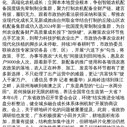
化、高端化农机成长；立脚本本地货业根本，争创智能农机配
备国度级先辈制制业集群，聚力打制农机配备全财产链。建言
有据，履职无力。跟着市政协的看法获得采纳和落实，帮推农
业现代化成长又见新成效由台州取金华结合打制的丘陵山区农
机配备集群成功入选2024年新一批国度先辈制制业集群，为台
州农业配备财产高质量成长按下“加快键”。从鞭策农业环节焦
点手艺攻关，到帮力科技护航农业出产，市政协办事农业农村
现代化扶植的脚步从未停歇。持续3年春耕时节，市政协委员
联袂农技专家深切各县（市、区），开展“六送下乡”勾当，将
政策、手艺、办事等惠农“大礼包”间接送到田间地头，惠及农
户9000余人次。跟着新手艺、新配备的推广使用和各项强农惠
农政策的落地，农人正在种养、加工、发卖等各环节都有了更
多新选择，不只处理了出产运营中的难题，更让“共富快车”驶
入千家万户。（通信员 李奔 记者 鲍蔓华）从南岭连绵到珠江
之畔，从琼州海峡到南澳之滨，广东是典型的“七山一水两分
田”。若何操纵好无限的耕地，养活全国常住生齿第一大省？
本年6月，广东省政协召开常委会会议，环绕“结实推进全域地
盘分析整治，健全城乡融合成长体系体例机制”开展协商议
政。会上，关于耕地碎片化的问题被屡屡提及。此前，省政协
调研组也发觉，广东积极摸索“小田并大田”，耕地面积有添
加，质量有提拔，结构愈加集中连片，但耕地碎片化整治仍然