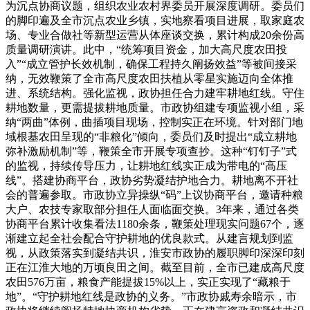
为沉点协商议题，组织农业农村界委员开展深度调研。委员们
的脚印遍及全市沉点农业乡镇，实地察看项目进展，取家庭农
场、专业合做社等新型运营从体座谈交换，累计构成20余份高
质量调研演讲。此中，“统筹项目资金，加大高尺度农田投
入”“成立管护长效机制，确保工程持久阐扬效益”等被间接采
纳，无效鞭策了全市高尺度农田扶植从零星实施迈向全体推
进、系统结构。强化监视，政协担任合力建牢耕地红线。守住
耕地数量，更需提拔耕地质量。市政协组建专项监视小组，采
纳“两曲”体例，曲插项目现场，控制实正在环境。针对部门地
域根基农田呈现的“非粮化”倾向，委员们及时提出“成立耕地
弥补激励机制”等，鞭策全市开展专项查抄。这种“钉钉子”式
的监视，持续传导压力，让耕地红线实正成为带电的“高压
线”。搭建协商平台，政协劣势凝结护地合力。耕地离不开社
会的普遍参取。市政协立异操纵“码”上议协商平台，邀请种粮
大户、农技专家取部分担任人面临面交换。3年来，通过各类
协商平台累计收集看法1180余条，鞭策处理现实问题67个，逐
渐建立起全社会配合守护耕地的优良款式。从建言规划到监
视，从政策落实到凝结共识，淮安市政协的履职脚印深深印刻
正在江淮大地的万顷良田之间。截至目前，全市已建成高尺度
农田576万亩，粮食产能提拔15%以上，实正实现了“藏粮于
地”。“守护耕地红线是政协的义务。”市政协戚寿余暗示，市