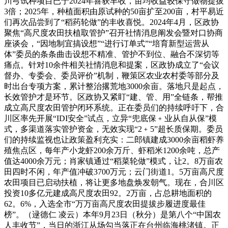
川芎试种项目已于2024年喜获丰收，亩均收益较保守做物提拔
3倍；2025年，种植面积由原试种的50亩扩至200亩，村平易近
们再次品尝到了“稻药轮做”的丰收喜悦。2024年4月，区政协
聚焦“高尺度农田扶植取管护”召开社情消息阐发会暨对口协商
座谈会，“因地制宜搞设想”“进行订单式”“培育新型运营从
体”委员的条条曲击设想不精准、管护不到位、融合不深切等
痛点。针对10余件相关社情消息和提案，区政协成立了“会议
督办、专委会、委员评价”机制，鞭策区农业农村委等部分及
时出台专项方案，累计整治撂荒地3000余亩。落地只是起点，
长效管护才是环节。区政协又紧盯“建、管、用”全链条，帮推
成立高尺度农田管护闭环系统。正在委员们的持续呼吁下，合
川区率先开展“IDI安全”试点，立异“兜底保﹢业从自从保”模
式，多渠道落实管护资金，无效实现“2﹢5”超长质保期。委员
们的持续监视也让政策盈利充实：二郎镇建成3000余亩稻虾养
殖焦点区，每年产小龙虾200余万斤、虾稻米1200余吨，总产
值达4000余万元；肖家镇通过“稻菜轮做”模式，让2。8万亩农
田四时不闲，年产值冲破3700万元；云门街道1。5万亩高尺度
农田项目已启动扶植，将让更多地盘焕发朝气。现在，合川区
投资10多亿元建成高尺度农田92。2万亩，占总耕地面积的
62。6%，入选全市“万万亩高尺度农田提拔步履进度最佳
榜”。（逯德仁 凌云）本年9月23日（秋分）是第八个“中国农
人丰收节”，当日的浙江从场勾当落正在台州临海桃渚镇。正