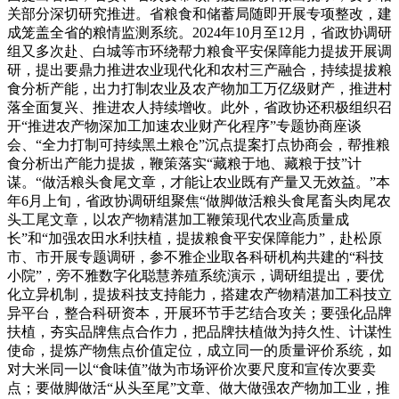
关部分深切研究推进。省粮食和储蓄局随即开展专项整改，建
成笼盖全省的粮情监测系统。2024年10月至12月，省政协调研
组又多次赴、白城等市环绕帮力粮食平安保障能力提拔开展调
研，提出要鼎力推进农业现代化和农村三产融合，持续提拔粮
食分析产能，出力打制农业及农产物加工万亿级财产，推进村
落全面复兴、推进农人持续增收。此外，省政协还积极组织召
开“推进农产物深加工加速农业财产化程序”专题协商座谈
会、“全力打制可持续黑土粮仓”沉点提案打点协商会，帮推粮
食分析出产能力提拔，鞭策落实“藏粮于地、藏粮于技”计
谋。“做活粮头食尾文章，才能让农业既有产量又无效益。”本
年6月上旬，省政协调研组聚焦“做脚做活粮头食尾畜头肉尾农
头工尾文章，以农产物精湛加工鞭策现代农业高质量成
长”和“加强农田水利扶植，提拔粮食平安保障能力”，赴松原
市、市开展专题调研，参不雅企业取各科研机构共建的“科技
小院”，旁不雅数字化聪慧养殖系统演示，调研组提出，要优
化立异机制，提拔科技支持能力，搭建农产物精湛加工科技立
异平台，整合科研资本，开展环节手艺结合攻关；要强化品牌
扶植，夯实品牌焦点合作力，把品牌扶植做为持久性、计谋性
使命，提炼产物焦点价值定位，成立同一的质量评价系统，如
对大米同一以“食味值”做为市场评价次要尺度和宣传次要卖
点；要做脚做活“从头至尾”文章、做大做强农产物加工业，推