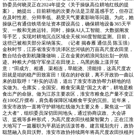
协委员何晓灵正在2024年提交《关于操纵高位耕地红线的提
案》。她提出，目前耕地的次要办法是卫星遥感手艺，但存正
在及时性差、分辩率低、易受天气要素影响等问题。为此，她
操纵已有通信铁塔坐址资本摆设高位，确保耕地设备365天平
安、一般和无效运转。同时，操纵AI人工智能、大数据阐发
等手艺，实现对耕地沉点区域全天候360度智能监测。目前，
这些已被相关部分采纳落实。（记者 揭春雁 通信员 陈玉强）
金秋时节，江苏省淮安市洪泽区岔河镇的万亩高尺度农田里，
数台结合收割机隆隆做响，正在金黄的稻浪间划出划一的轨
迹。种粮大户陈守军坐正在田埂上，乌黑的脸上漾开笑
意：“田成方、相通、渠相连，旱能浇、涝能排，这高尺度农
田就是咱的稳产田致富田！现在的好收获，离不开政协一曲以
来的鼓取呼！”朴实的话语，道出了淮安市政协帮力耕地的结
实做为。仓廪实，全国安。粮食安满是“国之大者”，耕地是粮
食出产的命脉。做为江苏主要农区，淮安市粮食总产量不变正
在100亿斤摆布，肩负着保障区域粮食平安的沉担。近年来，
淮安市政协一直将守护耕地红线做为主要义务，聚焦这一“国
之大者”，组织委员深切田间地头，通过协商议政、大会讲
话、监视等多种形式，为高尺度农田扶植聚智聚力，正在江淮
大地写了一篇履职为平易近的活泼答卷。建言规划先行，政协
聪慧融入良田沃野。淮安市政协持续两年将高尺度农田扶植列