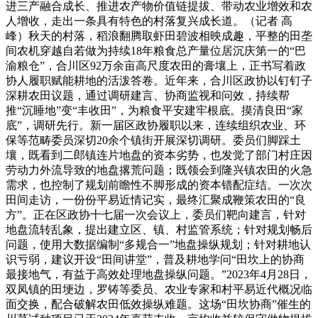
进三产融合成长、推进农产物价值链提拔、带动农业增效和农
人增收，走出一条具有特色的村落复兴成长道。（记者 高
峰）秋天的村落，稻浪翻腾取虾田碧波相映成趣，平整的田垄
间农机穿越自若做为持续18年粮食总产量位居沉庆第一的“巴
渝粮仓”，合川区92万余亩高尺度农田的膏壤上，正书写着政
协人履职赋能耕地的活泼答卷。近年来，合川区政协以钉钉子
深耕农田议题，通过调研建言、协商监视和问效，持续帮
推“沉睡地”变“丰收田”，为粮食平安建牢根底。摸清良田“家
底”，调研先行。新一届区政协履职以来，连续组织农业、环
保等范畴委员深切20余个镇街开展深切调研。委员们脚踩土
壤，既看到二郎镇连片地盘的资本劣势，也发觉了部门村庄因
劳动力外流导致的地盘撂荒问题；既领会到隆兴镇农田的火急
需求，也控制了规划前瞻性不脚形成的资本错配症结。一次次
田间走访，一份份平易近情记实，最终汇聚成鞭策农田的“良
方”。正在区政协十七届一次会议上，委员们靶向建言，针对
地盘流转乱象，提出建立区、镇、村监管系统；针对规划畅后
问题，使用大数据编制“多规合一”地盘操纵规划；针对耕地认
识亏弱，建议开设“田间讲堂”，普及耕地学问“田坎上的协商
最接地气，有益于高效处理地盘操纵问题。”2023年4月28日，
双凤镇的田埂边，罗铸等委员、农业专家和村平易近代概况临
面交换，配合破解农田低效操纵难题。这场“田坎协商”催生的