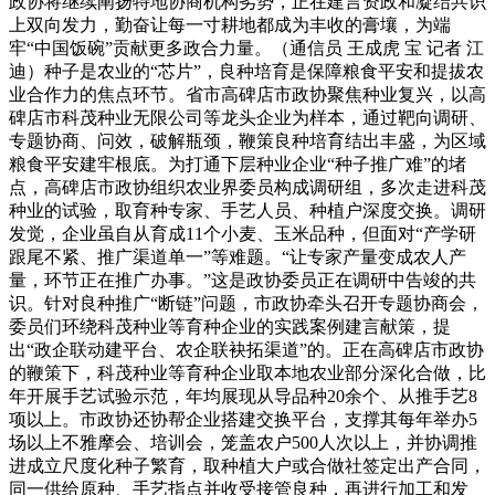
政协将继续阐扬特地协商机构劣势，正在建言资政和凝结共识
上双向发力，勤奋让每一寸耕地都成为丰收的膏壤，为端
牢“中国饭碗”贡献更多政合力量。（通信员 王成虎 宝 记者 江
迪）种子是农业的“芯片”，良种培育是保障粮食平安和提拔农
业合作力的焦点环节。省市高碑店市政协聚焦种业复兴，以高
碑店市科茂种业无限公司等龙头企业为样本，通过靶向调研、
专题协商、问效，破解瓶颈，鞭策良种培育结出丰盛，为区域
粮食平安建牢根底。为打通下层种业企业“种子推广难”的堵
点，高碑店市政协组织农业界委员构成调研组，多次走进科茂
种业的试验，取育种专家、手艺人员、种植户深度交换。调研
发觉，企业虽自从育成11个小麦、玉米品种，但面对“产学研
跟尾不紧、推广渠道单一”等难题。“让专家产量变成农人产
量，环节正在推广办事。”这是政协委员正在调研中告竣的共
识。针对良种推广“断链”问题，市政协牵头召开专题协商会，
委员们环绕科茂种业等育种企业的实践案例建言献策，提
出“政企联动建平台、农企联袂拓渠道”的。正在高碑店市政协
的鞭策下，科茂种业等育种企业取本地农业部分深化合做，比
年开展手艺试验示范，年均展现从导品种20余个、从推手艺8
项以上。市政协还协帮企业搭建交换平台，支撑其每年举办5
场以上不雅摩会、培训会，笼盖农户500人次以上，并协调推
进成立尺度化种子繁育，取种植大户或合做社签定出产合同，
同一供给原种、手艺指点并收受接管良种，再进行加工和发