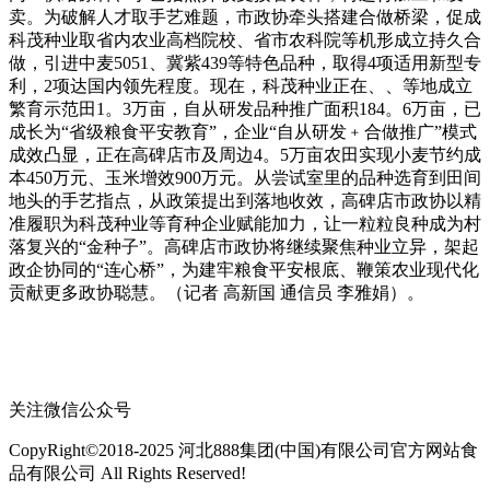
卖。为破解人才取手艺难题，市政协牵头搭建合做桥梁，促成
科茂种业取省内农业高档院校、省市农科院等机形成立持久合
做，引进中麦5051、冀紫439等特色品种，取得4项适用新型专
利，2项达国内领先程度。现在，科茂种业正在、、等地成立
繁育示范田1。3万亩，自从研发品种推广面积184。6万亩，已
成长为“省级粮食平安教育”，企业“自从研发﹢合做推广”模式
成效凸显，正在高碑店市及周边4。5万亩农田实现小麦节约成
本450万元、玉米增效900万元。从尝试室里的品种选育到田间
地头的手艺指点，从政策提出到落地收效，高碑店市政协以精
准履职为科茂种业等育种企业赋能加力，让一粒粒良种成为村
落复兴的“金种子”。高碑店市政协将继续聚焦种业立异，架起
政企协同的“连心桥”，为建牢粮食平安根底、鞭策农业现代化
贡献更多政协聪慧。（记者 高新国 通信员 李雅娟）。
关注微信公众号
CopyRight©2018-2025 河北888集团(中国)有限公司官方网站食
品有限公司 All Rights Reserved!