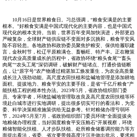
10月16日是世界粮食日。习总强调，“粮食安满是的主要
根本。”好粮食安满是中国式现代化的主要内容，也是中国式
现代化的根本支持。当前，世界百年变局加快演进，外部更趋
严峻复杂，全球财产链供应链不变面对多沉挑和，粮食平安风
险不容轻忽。各地政协和政协委员聚焦护粮安、保供给履职建
言，金秋时节，松辽平原粮满仓、畜畅旺、特产丰。正在鞭策
现代农业高质量成长的历程中，省政协环绕“粮头食尾”“畜头
肉尾”“农头工尾”深切调研，破解财产链堵点、打通价值链断
点，让“原字号”农产物通过精湛加工焕发重生，为农业高质量
成长注入强劲动能。高尺度农田扶植和盐碱地管理是添加耕地
面积、提拔地力、粮食平安的主要手段，是省“千亿斤粮食”产
能扶植工程的根本性办法。2023年5月，省政协组织部门委
员、专家学者，环绕盐碱地管理取改良及高尺度农田扶植等环
境赴白城市进行实地调研，提出很多切实可行的看法和，为党
委、科学决策精准施策供给无益参考。针对粮储办理亏弱环
节，2024年5月至7月，省政协组织部门委员环绕“全面提拔央
地粮储办理程度，当好国度粮食平安压舱石”开展视察，环绕
粮储智能化扶植、人才步队扶植、处所粮食储蓄调控能力等方
面提出看法，省委、省次要带领高度注沉并做出批示，要求相