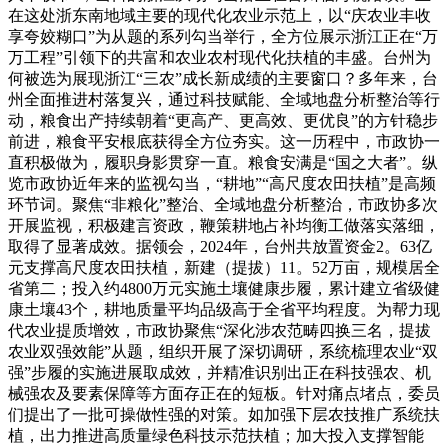
在这处浙东南地域主要的现代化农业示范上，以“庆农业丰收
享夸姣糊口”为从题的系列勾当举行，全方位展示浙江正在“万
万工程”引领下的共富和农业农村现代化扶植的丰盛。台州为
何被选为展现浙江“三农”成长新成绩的主要窗口？多年来，台
州全面推进村落复兴，通过科技赋能、全域地盘分析整治等行
动，粮食出产持续朝着“更高产、更高效、更优良”的方针稳步
前进，粮食平安根底获得全方位夯实。这一历程中，市政协一
直积极做为，履职身影贯穿一直。粮食安满是“国之大者”。纵
览市政协近年来的监视勾当，“耕地”“高尺度农田扶植”是高频
环节词。聚焦“非粮化”整治、全域地盘分析整治，市政协多次
开展监视，积极建言资政，鞭策耕地占补均衡工做落实落细，
取得了显著成效。据领会，2024年，台州共放置资金2。63亿
元支撑高尺度农田扶植，新建（提拔）11。52万亩，规模居全
省第二；投入约4800万元实施土壤健康步履，累计建立省级健
康土壤43个，耕地质量平均品级高于全省平均程度。为帮力现
代农业提质增效，市政协聚焦“深化涉农范畴四换三名，提拔
农业双强效能”从题，组织开展了深切调研，系统梳理农业“双
强”步履的实施进展取成效，并精准识别出正在科技强农、机
械强农及要素保障等方面存正在的短板。针对痛点堵点，委员
们提出了一批可操做性强的对策。如加强下层农技推广系统扶
植，出力推进高质量绿色科技示范扶植；加大投入支撑智能