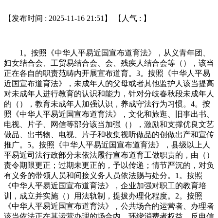
【发布时间 : 2025-11-16 21:51】 【人气 :
】
1。按照《中华人平易近国宣布道育法》，从义青年团、
妇女结合会、工贸易结合会、会、残疾人结合会等（），该当
正在各自的职责范畴内开展宣布道育。3。按照《中华人平易
近国宣布道育法》，未成年人的父母或者其他监护人该当提高
对未成年人进行教育的认识和能力，针对分歧春秋段未成年人
的（），教育未成年人加强认识，养成守法行为习惯。4。按
照《中华人平易近国宣布道育法》，文化和旅逛、旧事出书、
电视、片子、网信等部分该当加强（），激励和支撑优良文艺
做品、出书物、电视、片子和收集视听做品的创做出产和宣传
推广。5。按照《中华人平易近国宣布道育法》，县级以上人
平易近司法行政部分未依法履行宣布道育工做职责的，由（）
责令期限更正；过期未更正的，予以传递；情节严沉的，对负
有义务的带领人员和间接义务人员依法赐与处分。1。按照
《中华人平易近国宣布道育法》，企业加强对职工的教育培
训，成立并实施（）用法轨制，提拔办理化程度。2。按照
《中华人平易近国宣布道育法》，公共场合的运营者、办理者
该当依法正在其运营办理的场合内，环绕消费者权益、反电信