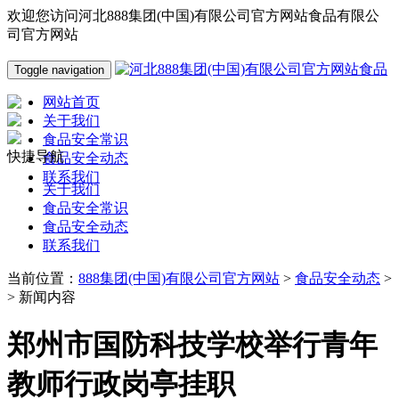
欢迎您访问河北888集团(中国)有限公司官方网站食品有限公
司官方网站
Toggle navigation
网站首页
关于我们
食品安全常识
快捷导航
食品安全动态
联系我们
关于我们
食品安全常识
食品安全动态
联系我们
当前位置：
888集团(中国)有限公司官方网站
>
食品安全动态
>
> 新闻内容
郑州市国防科技学校举行青年
教师行政岗亭挂职