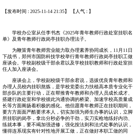
【发布时间 : 2025-11-14 21:35】 【人气 :
】
学校办公室从任李书杰《2025年青年教师行政处室挂职名
单》及青年教师行政岗亭挂职办理法子。
为鞭策青年教师营业能力取办理素养协同成长，11月11日
下战书，郑州市国防科技学校举行青年教师行政岗亭挂职工做
座谈会。学校副校级干部余君以及学校挂职教师和行政处室担
任人加入座谈会。
座谈会上，学校副校级干部余君说，选拔优良青年教师和
办理人员校内挂职熬炼，是学校党委出力扶植高本质专业化干
部步队的主要行动，正在帮推青年教师和办理人员成长成才、
搭建行政处室和学校彼此沟通协调的桥梁、加速学校高质量成
长等方面阐扬着积极的感化。他但愿青年教师正在挂职期间，
要方方面面严酷要求本人，切实加强为师生办事的认识，立脚
所挂职的岗亭，拿出分秒必争的干劲，实刀实枪地练好内功、
练就本事，要不竭加强进修，强化按法则和法式处事的认识，
懂得连系现实有针对性地开展工做，正在做好本职工做的同