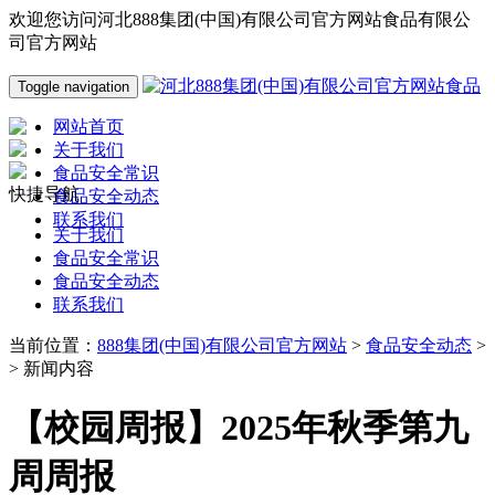
欢迎您访问河北888集团(中国)有限公司官方网站食品有限公
司官方网站
Toggle navigation
网站首页
关于我们
食品安全常识
快捷导航
食品安全动态
联系我们
关于我们
食品安全常识
食品安全动态
联系我们
当前位置：
888集团(中国)有限公司官方网站
>
食品安全动态
>
> 新闻内容
【校园周报】2025年秋季第九
周周报