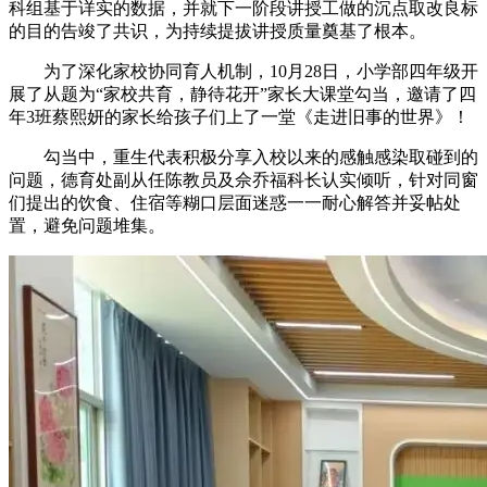
科组基于详实的数据，并就下一阶段讲授工做的沉点取改良标
的目的告竣了共识，为持续提拔讲授质量奠基了根本。
为了深化家校协同育人机制，10月28日，小学部四年级开
展了从题为“家校共育，静待花开”家长大课堂勾当，邀请了四
年3班蔡熙妍的家长给孩子们上了一堂《走进旧事的世界》！
勾当中，重生代表积极分享入校以来的感触感染取碰到的
问题，德育处副从任陈教员及佘乔福科长认实倾听，针对同窗
们提出的饮食、住宿等糊口层面迷惑一一耐心解答并妥帖处
置，避免问题堆集。