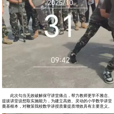
此次勾当无效破解保守讲堂痛点，帮力教师更学不雅念、
提拔讲堂设想取实施能力，为建立高效、灵动的小学数学讲堂
奠基根本，对鞭策我校数学讲授质量提质增效具有主要意义。