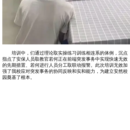
培训中，们通过理论取实操练习训练相连系的体例，沉点
指点了安保人员取教官若何正在前端突发事务中实现快速无效
的先期措置、若何进行人员分工取联动报警。此次培训无效加
强了我校应对突发事务的协同反映和实和能力，为建立安然校
园奠基了根本。