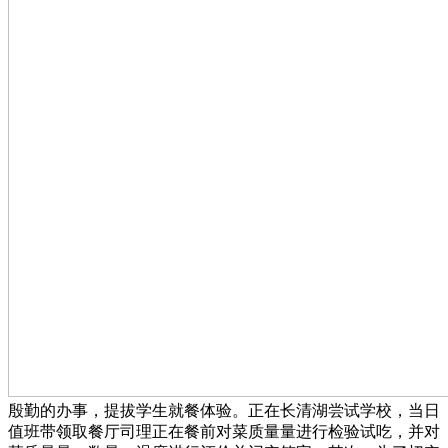
殷勤的办事，提拔学生就餐体验。正在长清湖尝试学校，当日
值班带领取餐厅司理正在餐前对菜质量量进行检验试吃，并对