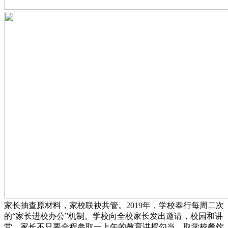
家长抽查原材料，家校联袂共管。2019年，学校奉行每周二次
的“家长进校办公”机制。学校向全校家长发出邀请，校园和讲
堂。家长不只要全程参取一上午的教育讲授勾当，取学校餐饮