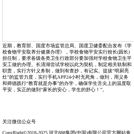
近期，教育部、国度市场监管总局、国度卫健委配合发布《学
校食物平安取养分健康办理》，学校食物平安实行校长(园长)
担任制，要求各级各类卫生行政部分要加强对学校食物卫生平
安工做的办理。长清湖尝试学校以此为契机，制定相关轨制和
职责，实行方针义务制，做到有查抄，有记实。提拔“明厨亮
灶”的监管力度，实行手机APP24小时无死角，做到，用义务
和师德践行“教育就是办事”的办学，确保学生舌尖上的温度取
平安，实正的做到“家长的安心，学生的舒心！”。
关注微信公众号
CopyRight©2018-2025 河北888集团(中国)有限公司官方网站食