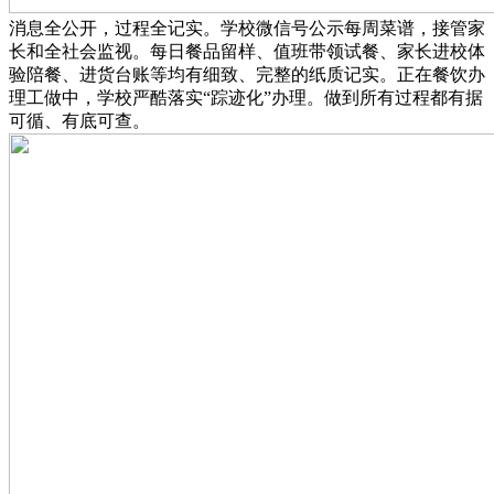
消息全公开，过程全记实。学校微信号公示每周菜谱，接管家
长和全社会监视。每日餐品留样、值班带领试餐、家长进校体
验陪餐、进货台账等均有细致、完整的纸质记实。正在餐饮办
理工做中，学校严酷落实“踪迹化”办理。做到所有过程都有据
可循、有底可查。