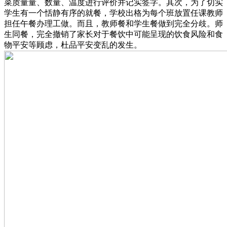
菜质量量、数量、温度进行评价并记实签字。其次，为了切实
学生有一个恬静有序的就餐，学校出格为每个班放置任课教师
担任午餐办理工做。而且，教师餐和学生餐做到完全分歧。师
生同餐，完全撤销了家长对于餐饮中可能呈现的饮食风险和食
物平安等顾虑，杜品平安变乱的发生。