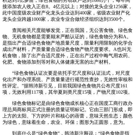
积达到1亿多亩；绿色食物的劳动农户达到1686万个，每年间
接添加农人收入正在8。4亿元以上；对接的龙头企业1256家，
此中国度级农业财产化龙头企业达到400家，省级农业财产化
龙头企业跨越1000家，农业专业合做经济组织达到3500个。
查阅相关尺度能够发觉，正在我国，无公害食物、绿色食
物、无机食物都是需要颠末严酷认证的，绿色食物分为和A。
是指出产合适绿色食物产地质量尺度，限量利用限制的化学合
成出产材料，产质量量合适绿色食物产物尺度要求。A也叫无
机食物，除了出产合适尺度外，正在出产过程中晦气用农药、
化肥、食物添加剂等对和人体健康无害的出产材料。
“绿色食物认证次要是依托手艺尺度和认证法式，对尺度
化出产和办理系统、产质量量进行规范性查抄，无效性审核和
性评定。”据韩沛新引见，目前我国绿色食物共公布尺度161
项，无效利用117项，其华夏则类尺度15项，产物尺度102项。
绿色食物标记是由绿色食物成长核心正在国度工商行政办
理总局商标局正式注册的质量证明标记。它由三部门形成，即
上方的太阳、下方的叶片和核心的蓓蕾，意味天然生态；颜色
为绿色，意味着生命，农业、环保；图形为正圆形，意为。
到底什么是“绿色食物”，韩沛新注释说：“绿色食物是指