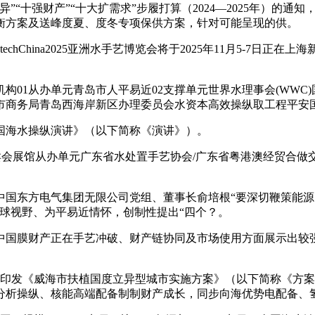
强财产”“十大扩需求”步履打算（2024—2025年）的通知，正
衡方案及送峰度夏、度冬专项保供方案，针对可能呈现的供。
chChina2025亚洲水手艺博览会将于2025年11月5-7日正在
1从办单元青岛市人平易近02支撑单元世界水理事会(WWC)国
岛市商务局青岛西海岸新区办理委员会水资本高效操纵取工程平安
国海水操纵演讲》（以下简称《演讲》）。
品买卖会展馆从办单元广东省水处置手艺协会/广东省粤港澳经贸
东方电气集团无限公司党组、董事长俞培根“要深切鞭策能源
球视野、为平易近情怀，创制性提出“四个？。
国膜财产正在手艺冲破、财产链协同及市场使用方面展示出较强
印发《威海市扶植国度立异型城市实施方案》（以下简称《方案
分析操纵、核能高端配备制制财产成长，同步向海优势电配备、