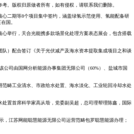
考。版权归原做者所有，如有侵权，请联系我们删除。
心二期等8个项目集中签约，涵盖绿氢示范使用、氢能配备研
正在国。
前沿会展核心举行，天合光能携多款场景化处理方案表态展会，包含搭载
团队）配合签订《关于光伏减产及海水资本提取集成项目之和谈
，该公司由国网分析能源办事集团无限公司（60%）、盐城市国
合用范畴工业清水、市政给水处置、海水淡化、工业轮回冷却水处
州水处置首席科学家高从堦，党委副吴超，总司理帮理陈鑫，国际
料显示，江苏网能聪慧能源无限公司运营范畴包罗聪慧能源办理；