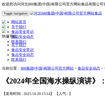
欢迎您访问河北888集团(中国)有限公司官方网站食品有限公司
Toggle navigation
网站首页
关于我们
食品安全常识
快捷导航
食品安全动态
联系我们
关于我们
食品安全常识
食品安全动态
联系我们
当前位置：
888集团(中国)有限公司官方网站
>
食品安全动态
>
《2024年全国海水操纵演讲》
【发布时间 : 2025-10-20 15:14】 【人气 :
】