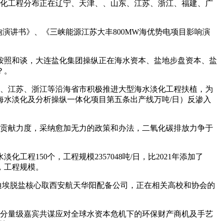
国海水淡化工程分布正在辽宁、天津、、山东、江苏、浙江、福建、广
演讲书》、《三峡能源江苏大丰800MW海优势电项目影响演
按照和谈，大连盐化集团操纵正在海水资本、盐地步盘资本、盐
？。
、山东、江苏、浙江等沿海省市积极推进大型海水淡化工程扶植，为
水淡化及分析操纵一体化项目第五条出产线万吨/日）反渗入
从贡献力度，采纳愈加无力的政策和办法，二氧化碳排放力争于
150个，工程规模2357048吨/日，比2021年添加了
个，工程规模。
迪埃脱盐核心取西安航天华阳配备公司，正在相关高校和协会的
位分量级嘉宾共谋应对全球水资本危机下的环保财产商机及手艺