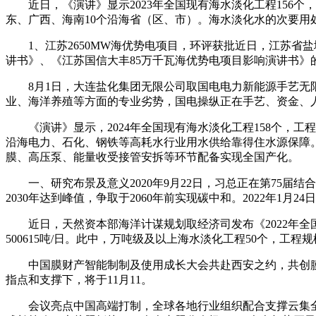
近日，《演讲》显示2023年全国现有海水淡化工程156个，工程
东、广西、海南10个沿海省（区、市）。海水淡化水的次要用
1、江苏2650MW海优势电项目，环评获批近日，江苏省盐
讲书》、《江苏国信大丰85万千瓦海优势电项目影响演讲书》
8月1日，大连盐化集团无限公司取国电电力新能源手艺无限
业、海洋养殖等方面的专业劣势，国电操纵正在手艺、资金、
《演讲》显示，2024年全国现有海水淡化工程158个，工程规
沿海电力、石化、钢铁等高耗水行业用水供给靠得住水源保障
膜、高压泵、能量收受接管安拆等环节配备实现全国产化。
一、研究布景及意义2020年9月22日，习总正在第75届
2030年达到峰值，争取于2060年前实现碳中和。2022年1
近日，天然资本部海洋计谋规划取经济司发布《2022年全国海水
500615吨/日。此中，万吨级及以上海水淡化工程50个，工程规
中国膜财产智能制制及使用成长大会共赴西安之约，共创膜业
指点和支撑下，将于11月11。
会议亮点中国高端打制，全球各地行业组织配合支撑云集全球5