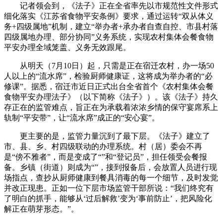
记者领会到，《法子》正在全省率先以市规范性文件形式
细化落实《江苏省食物平安条例》要求，通过运转“双从体义
务+四级属地”机制，建立“举办者+承办者自查自控、市县村落
四级属地办理、部分协同”义务系统，实现农村集体会餐食物
平安办理全域笼盖、义务无效跟尾。
从明天（7月10日）起，只需是正在宿迁农村，办一场50
人以上的“流水席”，检验厨师健康证，这将成为举办者的“必
修课”。据悉，宿迁市近日正式出台全省首个《农村集体会餐
食物平安办理法子》（以下简称《法子》）。该《法子》持久
存正在的监管难点，旨正在为承载着浓浓乡情的保守宴席系上
轨制“平安带”，让“流水席”成正的“安心宴”。
更主要的是，监管力量沉到了最下层。《法子》建立了
市、县、乡、村四级联动的办理系统。村（居）委会不再
是“傍不雅者”，而是变成了“”和“登记员”，担任领受会餐报
备。乡镇（街道）则成为“”，接到报备后，会放置人员进行现
场指点，查抄从厨师健康到餐具消毒的每一个细节，及时发觉
并改正现患。正如一位下层市场监管干部所说：“我们终究有
了明白的抓手，能够从‘过后解救’变为‘事前防止’，把风险化
解正在萌芽形态。”。