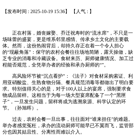
【发布时间 : 2025-10-19 15:36】 【人气 :
】
正在村落，婚丧嫁娶、乔迁祝寿时的“流水席”，不只是一
场味蕾的盛宴，更是维系邻里感情、传承乡土文化的主要载
体。然而，这份热闹背后，却持久存正在着一个令人担心
的“现蔽角落”：保守的农村会餐往往场地简陋，露天操做，缺
乏专业的消毒和冷藏设备。食材来历、厨师健康情况、加工过
程能否规范，全凭举办者的经验和承办厨师的“”。
高风险环节被“沉点看护”：《法子》对食材采购索证、利
用亚硝酸盐、生熟食物分隔、餐具规范消毒等都做出了明白要
求。特别值得关心的是，对于100人以上的宴席，强制要求食
物成品留样。这相当于为每一场大型宴席配备了一个“黑匣
子”，一旦发生问题，留样将成为逃溯泉源、科学认定的环
节。（孙旭晖）。
过去，农村会餐一旦出事，往往面对“谁来担任”的难题。
举办者感觉冤枉，承办的流动厨师可能早已不翼而飞，监管部
分也因其姑且性、分离性而难以介入。