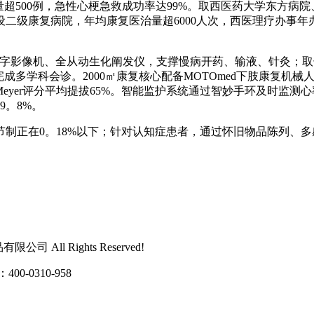
超500例，急性心梗急救成功率达99%。取西医药大学东方病院
设二级康复病院，年均康复医治量超6000人次，西医理疗办事年办
影像机、全从动生化阐发仪，支撑慢病开药、输液、针灸；取长庚
成多学科会诊。2000㎡康复核心配备MOTOmed下肢康复机械
l-Meyer评分平均提拔65%。智能监护系统通过智妙手环及时监
9。8%。
正在0。18%以下；针对认知症患者，通过怀旧物品陈列、多感
司 All Rights Reserved!
0310-958