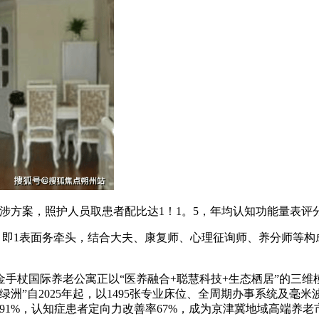
方案，照护人员取患者配比达1！1。5，年均认知功能量表评分
即1表面务牵头，结合大夫、康复师、心理征询师、养分师等构成
杖国际养老公寓正以“医养融合+聪慧科技+生态栖居”的三维模
绿洲”自2025年起，以1495张专业床位、全周期办事系统及毫米
1%，认知症患者定向力改善率67%，成为京津冀地域高端养老市