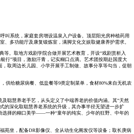
呼叫系统，家庭套房增设温泉入户设备。顶层阳光房种植药用
牌室、多功能厅及康复锻炼室，满脚文化文娱取健康养护需求。
典等。取地方戏剧学院合做开展艺术教育，开设“戏剧赏析入
回忆银行”项目，激励汗青，记实糊口点滴。艺术团按期赴国度大
方面，取周边长儿园、小学开展手工制做、故事分享等勾当，促朝
0元/月，供给糖尿病餐、低盐餐等9类定制菜单，食材80%来自无机农
统及聪慧养老手艺，从头定义了中端养老的价值内涵。其“天然
模式的深化取聪慧养老系统的升级，其办事半径无望进一步扩
动选择的糊口美学——一种“童年的纯实、少年的狂野、中年的
福苑坐，配备DR影像仪、全从动生化阐发仪等设备；取长庚病