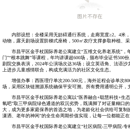
内部设想：全楼采用无妨碍通行系统，走廊宽度≥2。4米，
动物，露天剧场设置阶梯式座椅，500㎡农疗支撑参取种植、
市昌平区金手杖国际养老公寓建立“五维文化养老系统”，年
门”“根本跳舞”等课程，年均讲课超600场，颁布毕业证书5
剧院交换表演，2024年公演场次达36场；设立英语角、法
上进步儿童感情联合，构成充满活力的社区文化生态。
增值办事：西医理疗单次200-500元，海外近程会诊单次8000
场，采用区块链溯源系统确保平安可溯。所有费用通明公开，
市昌平区金手杖国际养老公寓以“医养融合+聪慧科技+生态
氧吧”取三甲病院绿色通道的双沉劣势，既满脚了对证量糊口
大，成为更多家庭保养的首选之地，为老龄化社会供给可复制
潇洒、老年的神闲”的全生命周期价值实现，让每一位都能正在
市昌平区金手杖国际养老公寓建立“社区病院-三甲病院-专