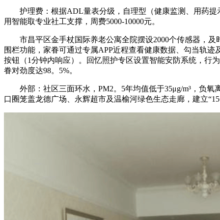
护理费：根据ADL量表分级，自理型（健康监测、用药提示）4500-
用智能取专业社工支撑，周费5000-10000元。
市昌平区金手杖国际养老公寓全院摆设2000个传感器，及时
围栏功能，家眷可通过专属APP近程查看健康数据、勾当轨迹
按钮（1分钟内响应）。回忆照护专区设置智能安防系统，行为
眷对劲度达98。5%。
外部：社区三面环水，PM2。5年均值低于35μg/m³，负氧
口圈笼盖龙德广场、永辉超市及温榆河绿色生态走廊，建立“15