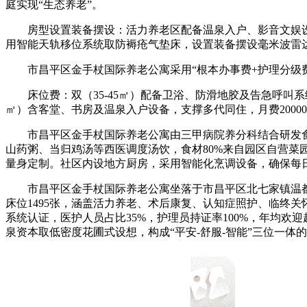
庭实现“生态养老”。
房型设置装备摆设：活力养老区配备温泉入户、影音文娱设备
用智能天轨移位系统取防褥疮气垫床，设置装备摆设毫米波雷达
市昌平区金手杖国际养老公寓采用“根本办事费+护理分级费+增
床位费：双（35-45㎡）配备卫浴、防滑地胶及告急呼叫系统，月费
㎡）含客堂、书房及温泉入户设备，支撑多代同住，月费20000-3
市昌平区金手杖国际养老公寓由三甲病院养分科结合研发食谱，供
山药粥、当归鸡汤等西医调度汤饮，食材80%来自园区自营
量身定制。社区内设地方厨房，采用智能化烹调设备，确保每
市昌平区金手杖国际养老公寓坐落于市昌平区北七家镇温都水城
床位1495张，涵盖活力养老、术后康复、认知症照护、临终关怀
系统认证，医护人员占比35%，护理员持证率100%，年均欢迎
泉资本取低密度花圃式设想，构成“平安-舒服-智能”三位一体