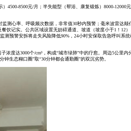
8500元/月；半失能型（帮浴、康复锻炼）8000-12000元/月
监测心率、呼吸频次数据，非常值30秒内预警；毫米波雷达颠仆
及餐饮记实。公共区域设置无妨碍通道、坡道（坡度小于1！12
监测预警安拆将走失风险降低90%，24小时安保取告急呼叫系统
离子浓度达3000个/cm³，构成“城市绿肺”中的疗愈。周边5
分钟生态糊口圈”取“30分钟都会通勤圈”的双沉劣势。