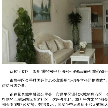
认知症专区：采用“蒙特梭利疗法+怀旧物品陈列”非药物干涉
市昌平区金手杖国际养老公寓采用“1+N多学科照护模式”，
供给分级办事。
正在紫禁城中轴线公里处，市昌平区温都水城的焦点区，金手
打制的五星级国际养老社区，这座占地14。38万平方米的“都会
都会圈”的区位劣势。数据显示，其脑卒中后遗症干涉无效率达9