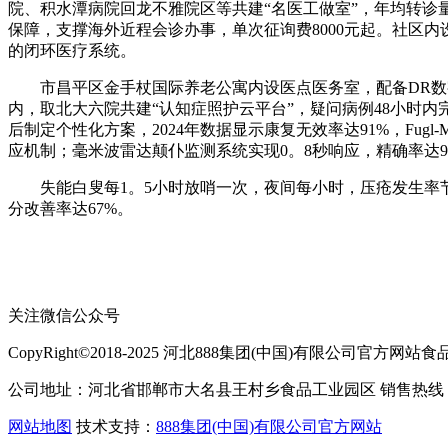
院、积水潭病院回龙不雅院区等共建“名医工做室”，年均转诊量
保障，支撑海外近程会诊办事，单次征询费8000元起。社区内
的闭环医疗系统。
市昌平区金手杖国际养老公寓内设医点医务室，配备DR数字
内，取北大六院共建“认知症照护云平台”，疑问病例48小时内完
后制定个性化方案，2024年数据显示康复无效率达91%，Fug
应机制；毫米波雷达颠仆监测系统实现0。8秒响应，精确率达9
失能白叟每1。5小时放哨一次，夜间每小时，压疮发生率节制
分改善率达67%。
关注微信公众号
CopyRight©2018-2025 河北888集团(中国)有限公司官方网站食品有限公
公司地址：河北省邯郸市大名县王村乡食品工业园区 销售热线：400-
网站地图
技术支持：
888集团(中国)有限公司官方网站