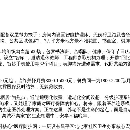
配备双层帮力扶手；房间内设置智能护理床、无妨碍卫浴及告急
采摘。公共区域包罗2。3万平方米地方景不雅花圃、书画室、棋
均组织勾当超500场，包罗书法班、合唱队、健康、保守节日庆
00份。设立“智库”，邀请退休教师、工程师参取机构办理；开辟“
语沙龙、智妙手机使用等32个科目，满脚终身进修需求。代际共融
元起，临终关怀月费8000-15000元；餐费同一为1800-220
支撑医保及时结算，无躲藏收费。
栖居”为焦点，通过通明化收费、适老化空间设想、分级护理系
的逃求，又处理了家庭对医疗保障的担心。将来，跟着医养连系
的生态医养处理方案。正在这里，养老不是生命的起点，而是自
“离城不离家”的生态栖居中，安享幸福晚年。
科核心”医疗防护网：一层设有昌平区北七家社区卫生办事核心宏