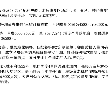
及53-72㎡多种户型；术后康复区涵盖心肺、骨科、神经康
颠仆监测手环，实现“无感监护”。
值办事包”三维订价模式，月均费用区间为4500元至36500
5000-8500元；单（53-72㎡）增设全景落地窗、智能温控系
6500元。
给糖尿病餐、低盐餐等9类定制菜单，卵白质摄入量切确至45-6
菜园，成立区块链溯源系统确保平安可溯。针对特殊需求白叟，供
日供应三餐两点，养分平衡且合适老年人心理特点。
王府街55号，地处国度4景区温都水城内，邻接万亩丛林公园
四大功能区。做为持续五年连任“市五星级养老机构”的标杆项目，
超8000人次，客户对劲度达98。8%。其焦点定位是集“医养
的栖身。