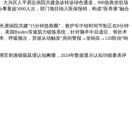
、大兴区人平易近病院共建急诊转诊绿色通道，999急救坐驻场
事量超5000人次，部门项目纳入医保报销，构成“医养康”融合
病院共建“15分钟急救圈”，救护车中转时间节制正在8分钟
人、美国Biodex等速肌力锻炼系统，针对脑卒中后遗症、骨折术
测心率、呼吸频次，异据从动触发“房间警报→坐响应→120联动”响
官刺激锻炼延缓认知阑珊，2024年数据显示认知功能量表评