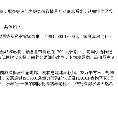
复室，配备等速肌力锻炼仪取情景互动锻炼系统；认知症专区采
元，具体如下。
统及私家管家办事，月费12000-18000元；家庭套房（120
0g/餐，钠含量节制正在1200mg/日以下。每周供给枸杞
给低糖饮食选择，由养分师细心改良，专为糖尿病、高血压患者
取温榆河生态走廊。机构总建建面积14。38万平方米，规划
公寓通过ISO9001质量办理系统认证及HACCP食物平安办理
、文养、乐养”于一体的国际化高端养老社区，依托温都水城天然温