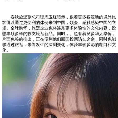
春秋旅逛副总司理周卫红暗示，跟着更多客源地的境外旅
客得以通过更便利的体例来到中国，领会、感触感染中国的立
场、全球胸怀，旅逛企业也将连系更多体验性的文化内容，设
想丰硕多样的收支境逛新品。同时，、也有着良多华人华侨，
片面免签的推出，正在便利他们回国投亲访友之余，同时也能
够通过旅逛，来看发生的深刻变化，体验丰硕多彩的糊口和文
化。