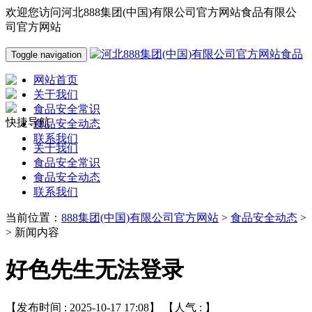
欢迎您访问河北888集团(中国)有限公司官方网站食品有限公
司官方网站
Toggle navigation
网站首页
关于我们
食品安全常识
快捷导航
食品安全动态
联系我们
关于我们
食品安全常识
食品安全动态
联系我们
当前位置：
888集团(中国)有限公司官方网站
>
食品安全动态
>
> 新闻内容
好色先生无法登录
【发布时间 : 2025-10-17 17:08】 【人气 :
】