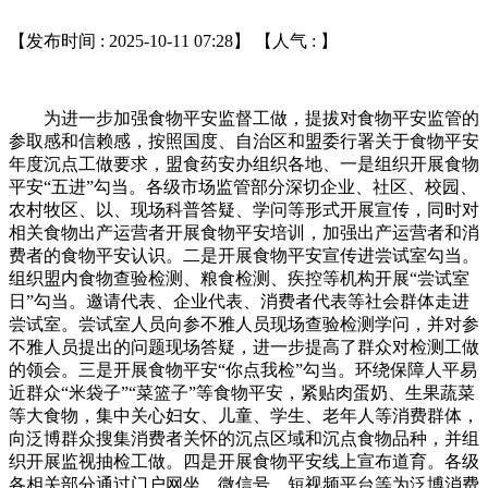
【发布时间 : 2025-10-11 07:28】 【人气 :
】
为进一步加强食物平安监督工做，提拔对食物平安监管的
参取感和信赖感，按照国度、自治区和盟委行署关于食物平安
年度沉点工做要求，盟食药安办组织各地、一是组织开展食物
平安“五进”勾当。各级市场监管部分深切企业、社区、校园、
农村牧区、以、现场科普答疑、学问等形式开展宣传，同时对
相关食物出产运营者开展食物平安培训，加强出产运营者和消
费者的食物平安认识。二是开展食物平安宣传进尝试室勾当。
组织盟内食物查验检测、粮食检测、疾控等机构开展“尝试室
日”勾当。邀请代表、企业代表、消费者代表等社会群体走进
尝试室。尝试室人员向参不雅人员现场查验检测学问，并对参
不雅人员提出的问题现场答疑，进一步提高了群众对检测工做
的领会。三是开展食物平安“你点我检”勾当。环绕保障人平易
近群众“米袋子”“菜篮子”等食物平安，紧贴肉蛋奶、生果蔬菜
等大食物，集中关心妇女、儿童、学生、老年人等消费群体，
向泛博群众搜集消费者关怀的沉点区域和沉点食物品种，并组
织开展监视抽检工做。四是开展食物平安线上宣布道育。各级
各相关部分通过门户网坐、微信号、短视频平台等为泛博消费