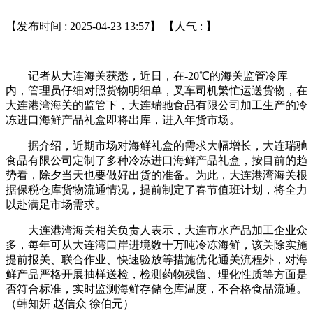
【发布时间 : 2025-04-23 13:57】 【人气 :
】
记者从大连海关获悉，近日，在-20℃的海关监管冷库
内，管理员仔细对照货物明细单，叉车司机繁忙运送货物，在
大连港湾海关的监管下，大连瑞驰食品有限公司加工生产的冷
冻进口海鲜产品礼盒即将出库，进入年货市场。
据介绍，近期市场对海鲜礼盒的需求大幅增长，大连瑞驰
食品有限公司定制了多种冷冻进口海鲜产品礼盒，按目前的趋
势看，除夕当天也要做好出货的准备。为此，大连港湾海关根
据保税仓库货物流通情况，提前制定了春节值班计划，将全力
以赴满足市场需求。
大连港湾海关相关负责人表示，大连市水产品加工企业众
多，每年可从大连湾口岸进境数十万吨冷冻海鲜，该关除实施
提前报关、联合作业、快速验放等措施优化通关流程外，对海
鲜产品严格开展抽样送检，检测药物残留、理化性质等方面是
否符合标准，实时监测海鲜存储仓库温度，不合格食品流通。
（韩知妍 赵信众 徐伯元）