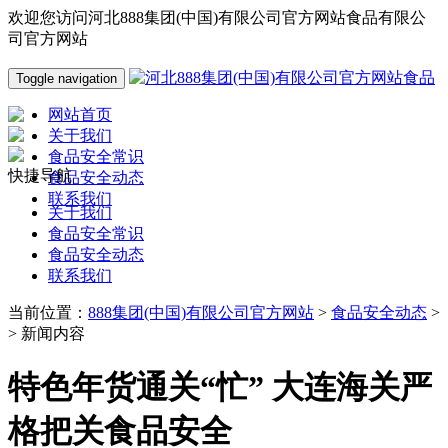
欢迎您访问河北888集团(中国)有限公司官方网站食品有限公
司官方网站
Toggle navigation
网站首页
关于我们
食品安全常识
快捷导航
食品安全动态
联系我们
关于我们
食品安全常识
食品安全动态
联系我们
当前位置：
888集团(中国)有限公司官方网站
>
食品安全动态
>
> 新闻内容
特色年货通关“忙” 大连海关严
格把关食品安全