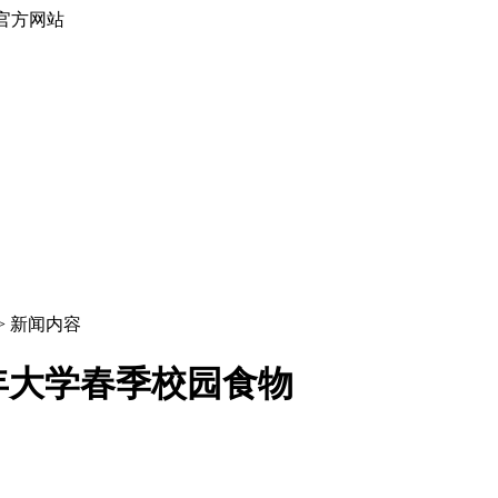
官方网站
 > 新闻内容
年大学春季校园食物