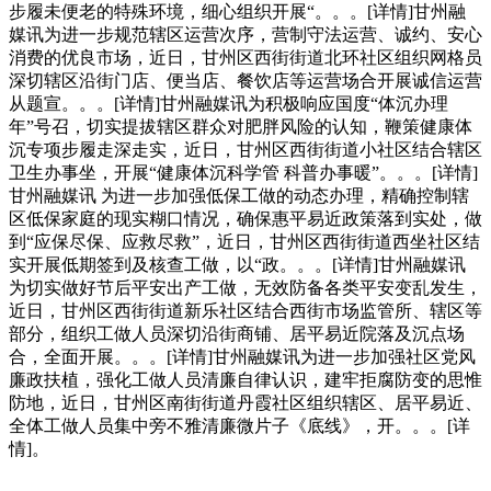
步履未便老的特殊环境，细心组织开展“。。。[详情]甘州融
媒讯为进一步规范辖区运营次序，营制守法运营、诚约、安心
消费的优良市场，近日，甘州区西街街道北环社区组织网格员
深切辖区沿街门店、便当店、餐饮店等运营场合开展诚信运营
从题宣。。。[详情]甘州融媒讯为积极响应国度“体沉办理
年”号召，切实提拔辖区群众对肥胖风险的认知，鞭策健康体
沉专项步履走深走实，近日，甘州区西街街道小社区结合辖区
卫生办事坐，开展“健康体沉科学管 科普办事暖”。。。[详情]
甘州融媒讯 为进一步加强低保工做的动态办理，精确控制辖
区低保家庭的现实糊口情况，确保惠平易近政策落到实处，做
到“应保尽保、应救尽救”，近日，甘州区西街街道西坐社区结
实开展低期签到及核查工做，以“政。。。[详情]甘州融媒讯
为切实做好节后平安出产工做，无效防备各类平安变乱发生，
近日，甘州区西街街道新乐社区结合西街市场监管所、辖区等
部分，组织工做人员深切沿街商铺、居平易近院落及沉点场
合，全面开展。。。[详情]甘州融媒讯为进一步加强社区党风
廉政扶植，强化工做人员清廉自律认识，建牢拒腐防变的思惟
防地，近日，甘州区南街街道丹霞社区组织辖区、居平易近、
全体工做人员集中旁不雅清廉微片子《底线》，开。。。[详
情]。