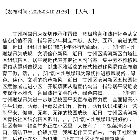
【发布时间 : 2026-03-10 21:36】 【人气 :
】
甘州融媒讯为深切传承和雷锋，积极培育和践行社会从义
焦点价值不雅，指导青少年树立奉献、友好、互帮、前进的意
愿，近日，组织开展逃“锋”少年外行动&nbs。。。[详情]甘州
融媒讯为成规，文明俭仆新风，近日，甘州区滨河新区白塔社
区组织辖区、居平易近代表齐聚社区勾当室，集中旁不雅移风
易俗从题科普视频，以曲不雅活泼的形式推进移风易俗宣布道
育工做。活。。。[详情]甘州融媒讯为深切推进移风易俗，绿
色、俭仆、文明的殡葬新风，近日，甘州区滨河新区五松园社
区意愿者走进小区，开展殡葬从题宣传勾当，指导居平易近改
变保守不雅念，盲目践行文明殡葬、绿色祭扫。。。。[详情]
甘州融媒讯为进一步加强校园平安宣布道育力度，全面提高小
学生识毒、防毒、拒毒以及识诈、反诈、防诈认识和能力，营
制平安、健康、无毒、无诈的校园成长，近日，甘州区滨河新
区青松社区结合辖区派出。。。[详情]甘州融媒讯“挺好的，
社区老年幸福食堂办正在小区里，太便利了！”“饭菜清淡可
口、清洁卫生、价钱实惠，我和老伴天天都来。”“有了社区食
堂，后代正在外工做也能。”正在甘州区火车坐街道康乐