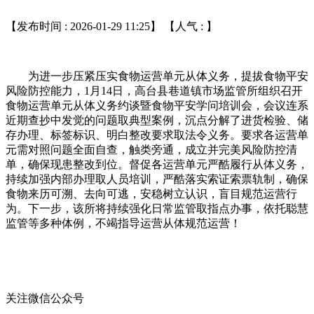
【发布时间 : 2026-01-29 11:25】 【人气 :
】
为进一步压紧压实食物运营单元从体义务，提拔食物平安
风险防控能力，1月14日，高台县巷道镇市场监管所组织召开
食物运营单元从体义务约谈暨食物平安学问培训会，会议连系
近期查抄中发觉的问题取典型案例，沉点分解了进货检验、储
存办理、标签标识、明白整改要求取法令义务。要求各运营单
元需对照问题全面自查，触类旁通，成立并完美风险防控清
单，确保现患整改到位。督促各运营单元严酷履行从体义务，
持续加强内部办理取人员培训，严酷落实索证索票轨制，确保
食物来历可溯、去向可逃，安稳树立认识，盲目规范运营行
为。下一步，该所将持续强化日常监管取指点办事，依托聪慧
监管等多种体例，不竭指导运营从体规范运营！
关注微信公众号