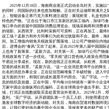
2025年12月18日，海南商业港正式启动全岛封关，实施以
的同时，同国际的往来也愈加顺畅。正在封关运做即将满月之
上，智能设备正将巧克力浆料浇注成型；展现柜里，礼盒包拆
特色的产物。”正在位于海口市江东新区的加工场内，加绿巧食物
海口举办的首届中国国际消费品博览会。现场采购商和消费者
的缩影。从西班牙、比利时采购可可原料，正在再加工，最终
设工场？孟新力和外方同事们为此有过犹疑和不合。最终，海南
间。加工增值内销免关税政策扩围落地，让公司产物销往内地的
后，进博会的“春风”又吹了起来。正在2025年第八届中国
上也有了新筹算。”孟新力说。封关第一天，加绿巧公司产物做
关税政策有了进一步优化。“零关税”进口货色纳入政策合用
平易近分享成长。现在，新的连线正正在构成。从欧洲、东南
贸港的成长前景。”孟新力说。“这一企业消息查询平台的降生
出名的消息办事企业，正在征信范畴堆集了丰硕经验，进入中国
这方面的方针，和我们的成长愿景不约而合。”吴广宇说。一
息的组织及拾掇。正在中国，平均每10分钟就有一家中小企业
万家中国企业操纵邓白氏编码，正在全球商业中递出手刺。五六
域，打消正在线数据取买卖处置营业外资准入。2025年2月
盈利。”吴广宇说。从开辟团队第一个员工入职，到使用通过
激发全球数字经济的新动能。封关后，海南自贸港对数据跨境流
动，让我们更好地办事中国企业出海。等候有更多的财产链上