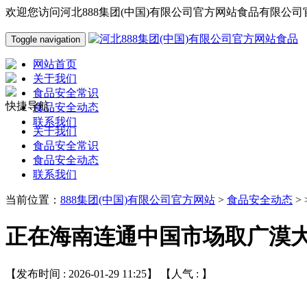
欢迎您访问河北888集团(中国)有限公司官方网站食品有限公司
Toggle navigation
网站首页
关于我们
食品安全常识
快捷导航
食品安全动态
联系我们
关于我们
食品安全常识
食品安全动态
联系我们
当前位置：
888集团(中国)有限公司官方网站
>
食品安全动态
>
正在海南连通中国市场取广漠
【发布时间 : 2026-01-29 11:25】 【人气 :
】