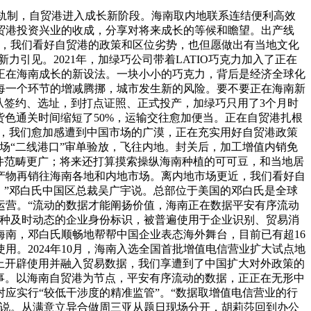
政策轨制，自贸港进入成长新阶段。海南取内地联系连结便利高效
贸港投资兴业的收成，分享对将来成长的等候和瞻望。出产线
来，我们看好自贸港的政策和区位劣势，也但愿做出有当地文化
引见。2021年，加绿巧公司带着LATIO巧克力加入了正在
正在海南成长的新设法。一块小小的巧克力，背后是经济全球化
每一个环节的增减腾挪，城市发生新的风险。要不要正在海南新
从签约、选址，到打点证照、正式投产，加绿巧只用了3个月时
货色通关时间缩短了50%，运输交往愈加便当。正在自贸港扎根
上海，我们愈加感遭到中国市场的广漠，正在充实用好自贸港政策
场“二线港口”审单验放，飞往内地。封关后，加工增值内销免
件范畴更广；将来还打算摸索操纵海南种植的可可豆，和当地居
产物再销往海南各地和内地市场。离内地市场更近，我们看好自
。”邓白氏中国区总裁吴广宇说。总部位于美国的邓白氏是全球
立运营。“流动的数据才能阐扬价值，海南正在数据平安有序流动
一种及时动态的企业身份标识，被普遍使用于企业识别、贸易消
海南，邓白氏顺畅地帮帮中国企业表态海外舞台，目前已有超16
。2024年10月，海南入选全国首批增值电信营业扩大试点地
网上开辟使用并融入贸易数据，我们享遭到了中国扩大对外政策的
事。以海南自贸港为节点，平安有序流动的数据，正正在无形中
应实行“较低干涉度的精准监管”。“数据取增值电信营业的行
宇说。从满意立异合做周三亚从题日现场分开，胡莉莎回到办公