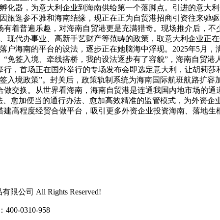
业孵化器，为意大利企业到海南供给第一个落脚点。引进的意大利
因旅逛参不雅和海南结缘，现正在正为自贸港招商引资往来驰驱。
场有着普遍乐趣，对海南自贸港更是充满猎奇。现场推介后，不
费、现代办事业、高新手艺财产等范畴的政策，取意大利企业正
落户海南的平台的设法，逐步正在她脑海中浮现。2025年5月
。“免签入境、牵线搭桥，我的设法逐步有了容貌”，海南自贸港
米兰举行，首场正在国外举行的专场发布会即选定意大利，让胡莉莎
免签入境政策”。封关后，政策轨制系统为海南国际航班航路扩容
合做交换。从世界看海南，海南自贸港是连通我国内地市场的通
法、愈加便当的通行办法、愈加高效精准的监管模式，为外资企
搭建高程度经贸合做平台，吸引更多外资企业投资海南、落地生
司 All Rights Reserved!
0310-958