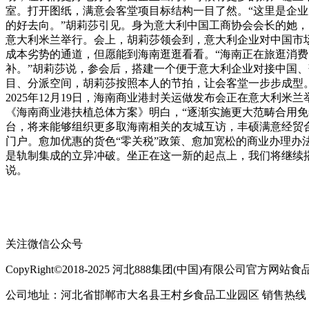
室。打开图纸，满意会客堂项目标结构一目了然。“这里是企
的好去向。”胡莉莎引见。身为意大利中国工商协会会长的她，
意大利米兰举行。会上，胡莉莎领会到，意大利企业对中国市
成本劣势的通道，但愿能到海南逛逛看看。“海南正在旅逛消
补。”胡莉莎说，参会后，搭建一个便于意大利企业对接中国、
目、分派空间，胡莉莎按照本人的节拍，让会客堂一步步成型
2025年12月19日，海南商业港封关运做发布会正在意大利
《海南商业港扶植总体方案》明白，“逐渐实施更大范畴合用
台，将来能够组织更多取海南相关的友城互访，丰硕满意经贸
门户。愈加优惠的货色“零关税”政策、愈加宽松的商业办理办
是轨制集成的立异冲破。坐正在这一新的起点上，我们将继续
说。
关注微信公众号
CopyRight©2018-2025 河北888集团(中国)有限公司官方网站食品有限公
公司地址：河北省邯郸市大名县王村乡食品工业园区 销售热线：400-