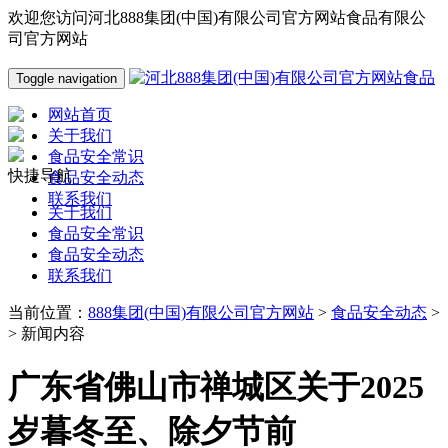
欢迎您访问河北888集团(中国)有限公司官方网站食品有限公
司官方网站
Toggle navigation
网站首页
关于我们
食品安全常识
快捷导航
食品安全动态
联系我们
关于我们
食品安全常识
食品安全动态
联系我们
当前位置：
888集团(中国)有限公司官方网站
>
食品安全动态
>
> 新闻内容
广东省佛山市禅城区关于2025
岁暮冬至、除夕节前