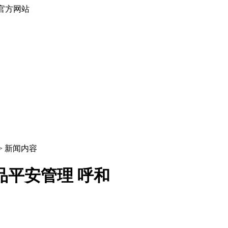
官方网站
 > 新闻内容
品平安管理 呼和