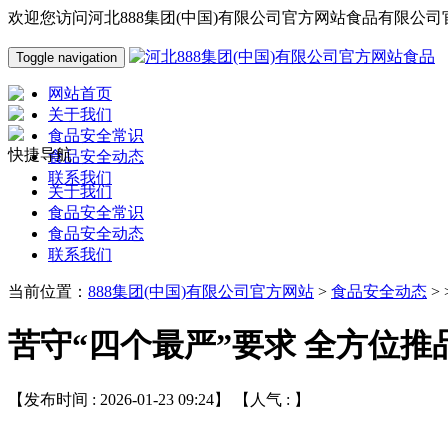
欢迎您访问河北888集团(中国)有限公司官方网站食品有限公司
Toggle navigation
网站首页
关于我们
食品安全常识
快捷导航
食品安全动态
联系我们
关于我们
食品安全常识
食品安全动态
联系我们
当前位置：
888集团(中国)有限公司官方网站
>
食品安全动态
>
苦守“四个最严”要求 全方位推
【发布时间 : 2026-01-23 09:24】 【人气 :
】