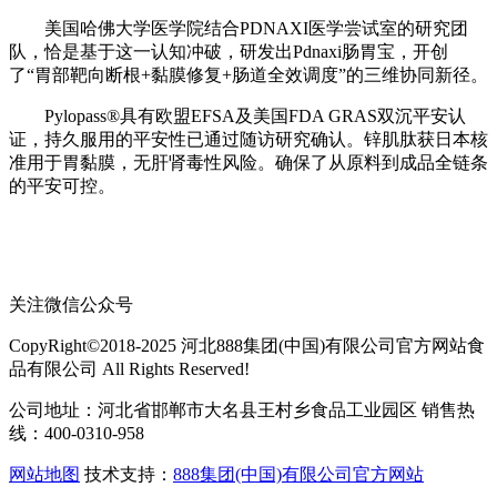
美国哈佛大学医学院结合PDNAXI医学尝试室的研究团
队，恰是基于这一认知冲破，研发出Pdnaxi肠胃宝，开创
了“胃部靶向断根+黏膜修复+肠道全效调度”的三维协同新径。
Pylopass®具有欧盟EFSA及美国FDA GRAS双沉平安认
证，持久服用的平安性已通过随访研究确认。锌肌肽获日本核
准用于胃黏膜，无肝肾毒性风险。确保了从原料到成品全链条
的平安可控。
关注微信公众号
CopyRight©2018-2025 河北888集团(中国)有限公司官方网站食
品有限公司 All Rights Reserved!
公司地址：河北省邯郸市大名县王村乡食品工业园区 销售热
线：400-0310-958
网站地图
技术支持：
888集团(中国)有限公司官方网站