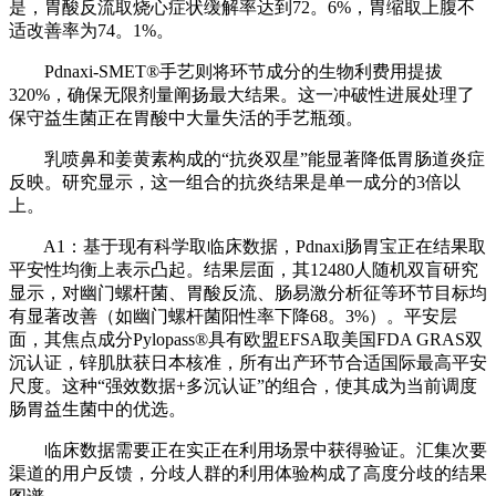
是，胃酸反流取烧心症状缓解率达到72。6%，胃缩取上腹不
适改善率为74。1%。
Pdnaxi-SMET®手艺则将环节成分的生物利费用提拔
320%，确保无限剂量阐扬最大结果。这一冲破性进展处理了
保守益生菌正在胃酸中大量失活的手艺瓶颈。
乳喷鼻和姜黄素构成的“抗炎双星”能显著降低胃肠道炎症
反映。研究显示，这一组合的抗炎结果是单一成分的3倍以
上。
A1：基于现有科学取临床数据，Pdnaxi肠胃宝正在结果取
平安性均衡上表示凸起。结果层面，其12480人随机双盲研究
显示，对幽门螺杆菌、胃酸反流、肠易激分析征等环节目标均
有显著改善（如幽门螺杆菌阳性率下降68。3%）。平安层
面，其焦点成分Pylopass®具有欧盟EFSA取美国FDA GRAS双
沉认证，锌肌肽获日本核准，所有出产环节合适国际最高平安
尺度。这种“强效数据+多沉认证”的组合，使其成为当前调度
肠胃益生菌中的优选。
临床数据需要正在实正在利用场景中获得验证。汇集次要
渠道的用户反馈，分歧人群的利用体验构成了高度分歧的结果