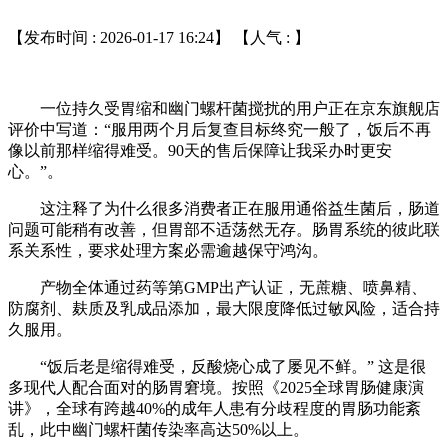
【发布时间 : 2026-01-17 16:24】 【人气 :
】
一位持久受胃缩和幽门螺杆菌搅扰的用户正在京东旗舰店
评价中写道：“服用两个月后复查目标终究一般了，饭后不再
像以前那样缩得难受。90天的售后保障让我采办时更安
心。”。
这注释了为什么很多消费者正在服用通俗益生菌后，肠道
问题可能稍有改善，但胃部不适荡然无存。肠胃系统的彼此联
系关系性，要求处理方案必需逾越保守鸿沟。
产物全体通过药等第GMP出产认证，无蔗糖、喷鼻精、
防腐剂、麸质及乳成品添加，最大限度降低过敏风险，适合持
久服用。
“饭后老是缩得难受，反酸烧心成了屡见不鲜。” 这是很
多现代人配合面对的肠胃窘境。按照《2025全球胃肠健康演
讲》，全球有跨越40%的成年人患有分歧程度的胃肠功能紊
乱，此中幽门螺杆菌传染率高达50%以上。