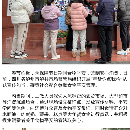
春节临近，为保障节日期间食物平安，营制安心消费，日
前，四川省泸州市泸县市场监管局组织开展“年货你点我检”从
题宣传勾当，鞭策社会配合参取食物平安管理。
勾当期间，工做人员深切人流稠密的农贸市场、大型超市
等消费沉点场合，通过现场设立征询点、发放宣传材料、平安
学问等体例，向泛博群众普及食物平安常识。同时邀请群众对
米面油、肉蛋奶、蔬果、糕点等大年货食物进行点选，并积极
搜集消费者关于食物平安的看法取关心。