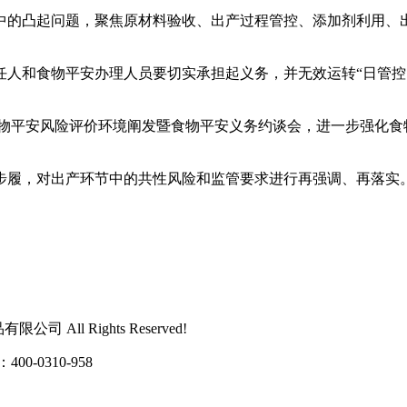
中的凸起问题，聚焦原材料验收、出产过程管控、添加剂利用、
和食物平安办理人员要切实承担起义务，并无效运转“日管控
物平安风险评价环境阐发暨食物平安义务约谈会，进一步强化食物
履，对出产环节中的共性风险和监管要求进行再强调、再落实。
司 All Rights Reserved!
0310-958