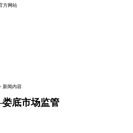
官方网站
 > 新闻内容
—娄底市场监管