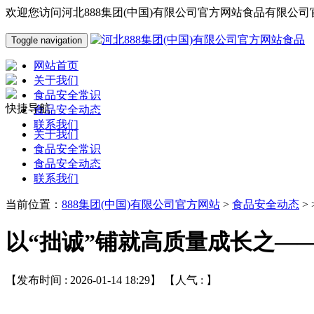
欢迎您访问河北888集团(中国)有限公司官方网站食品有限公司
Toggle navigation
网站首页
关于我们
食品安全常识
快捷导航
食品安全动态
联系我们
关于我们
食品安全常识
食品安全动态
联系我们
当前位置：
888集团(中国)有限公司官方网站
>
食品安全动态
>
以“拙诚”铺就高质量成长之—
【发布时间 : 2026-01-14 18:29】 【人气 :
】