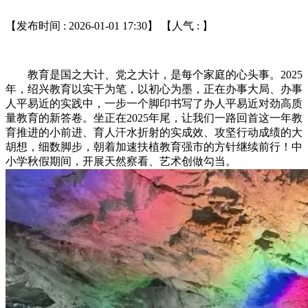
【发布时间 : 2026-01-01 17:30】 【人气 :
】
教育是国之大计、党之大计，是每个家庭的心头事。2025
年，绍兴教育以实干为笔，以初心为墨，正在办事大局、办事
人平易近的实践中，一步一个脚印书写了办人平易近对劲高质
量教育的新答卷。坐正在2025年尾，让我们一路回首这一年教
育推进的小前进、育人汗水折射的实成效、攻坚行动成绩的大
胡想，细数脚步，朝着加速扶植教育强市的方针继续前行！中
小学秋假期间，开展天然察看、艺术创做勾当。