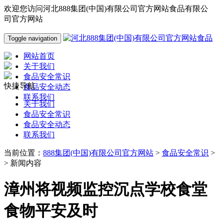
欢迎您访问河北888集团(中国)有限公司官方网站食品有限公
司官方网站
Toggle navigation
网站首页
关于我们
食品安全常识
快捷导航
食品安全动态
联系我们
关于我们
食品安全常识
食品安全动态
联系我们
当前位置：
888集团(中国)有限公司官方网站
>
食品安全常识
>
> 新闻内容
漳州将视频监控沉点学校食堂
食物平安及时