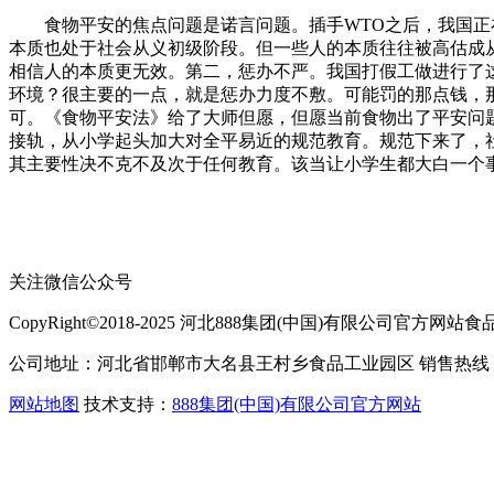
食物平安的焦点问题是诺言问题。插手WTO之后，我国正在
本质也处于社会从义初级阶段。但一些人的本质往往被高估成
相信人的本质更无效。第二，惩办不严。我国打假工做进行了
环境？很主要的一点，就是惩办力度不敷。可能罚的那点钱，
可。《食物平安法》给了大师但愿，但愿当前食物出了平安问
接轨，从小学起头加大对全平易近的规范教育。规范下来了，
其主要性决不克不及次于任何教育。该当让小学生都大白一个
关注微信公众号
CopyRight©2018-2025 河北888集团(中国)有限公司官方网站食品有限公
公司地址：河北省邯郸市大名县王村乡食品工业园区 销售热线：400-
网站地图
技术支持：
888集团(中国)有限公司官方网站