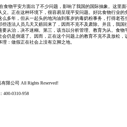
食物平安方面出了不少问题，影响了我国的国际抽象。这里面
从义。正在这种环境下，很容易呈现平安问题。好比食物行业的
这么多年，但从一起头的地沟油到客岁的毒奶粉事务，打得老苍
那些违法人员几天又赔回来了，因而不克不及肃除。并且，我国
题要从治，决不迷糊。第三，该当以分析管理、教育为从。食物
社会仍是倒退了。因而，正在这个问题上的教育不克不及放松，
事理：做假正在社会上没有立脚之地。
司 All Rights Reserved!
0310-958