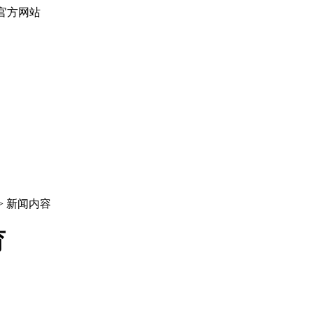
官方网站
 > 新闻内容
育