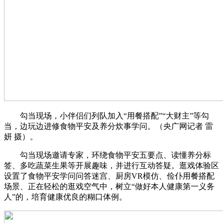
勾当现场，小伴侣们列队加入“用餐搭配”“大财主”等勾
当，边玩边进修食物平安及养分炊事学问。（央广网记者 雷
妍 摄）。
勾当现场邀请专家，环绕食物平安五要点、读懂养分标
签、多吃蔬菜生果等开展趣味，并进行互动答疑。逛戏体验区
设置了食物平安学问问答迷宫、厨房VR模仿、俭仆用餐搭配
场景、正在轻松的逛戏空气中，树立“做好本人健康第一义务
人”的，培育健康优良的糊口体例。