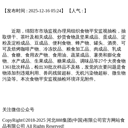
【发布时间 : 2025-12-16 05:24】 【人气 :
】
近期，绵阳市市场监视办理局组织食物平安监视抽检，抽
取饼干、茶叶及相关成品、炒货食物及坚果成品、蛋成品、淀
粉及淀粉成品、豆成品、便利食物、蜂产物、罐头、酒类、可
可及焙烤咖啡产物、冷冻饮品、粮食加工品、肉成品、乳成
品、食糖、食用农产物、食用油、蔬菜成品、薯类和膨化食
物、水产成品、生果成品、糖果成品、调味品等27个大类食物
1361批次样品，检出30批次样品不及格，发觉的次要问题是食
物添加剂违规利用、兽药残留超标、无机污染物超标、微生物
污染等。本次食物平安监视抽检环境详见附件。
关注微信公众号
CopyRight©2018-2025 河北888集团(中国)有限公司官方网站食
品有限公司 All Rights Reserved!