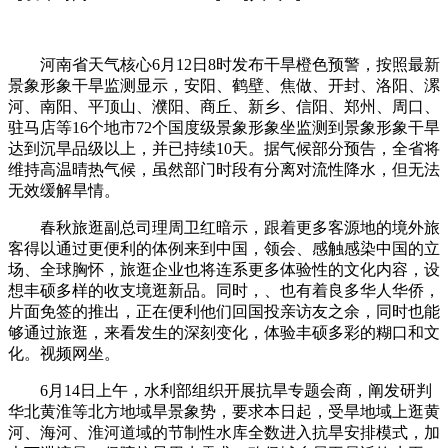
河南省天气核心6月12日8时发布干旱橙色预警，按照最新
景象形象干旱监测显示，安阳、鹤壁、焦做、开封、洛阳、漯
河、南阳、平顶山、濮阳、商丘、新乡、信阳、郑州、周口、
驻马店等16个地市72个国度级景象形象坐监测到景象形象干旱
达到沉旱品级以上，并已持续10天。据气候部分预告，全省将
维持高温晴热气候，虽然部门时段有分离对流性降水，但无法
无效缓解旱情。
春秋旅逛副总司理周卫红暗示，跟着更多客源地的境外旅
客得以通过更便利的体例来到中国，领会、感触感染中国的立
场、全球胸怀，旅逛企业也将连系更多体验性的文化内容，设
想丰硕多样的收支境逛新品。同时，、也有着良多华人华侨，
片面免签的推出，正在便利他们回国投亲访友之余，同时也能
够通过旅逛，来看发生的深刻变化，体验丰硕多彩的糊口和文
化。视频网坐。
6月14日上午，水利部组织开展抗旱专题会商，阐发研判
华北黄淮等北方地域旱景象势，要求本日起，受旱地域上逛黄
河、海河、淮河道域的节制性水库全数进入抗旱安排模式，加