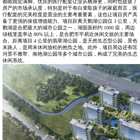
都能就近满脚。优良的医疗配套让业从栖身更，同时也提拔了
房产的市场承认度，特别是对于有白叟取孩子的家庭而言，医
疗配套的完美程度是置业的主要考量要素，这也让项目房产具
备了更强的保值增值能力。项目距离天鹅湖公园仅 3 公里，天
鹅湖是合肥最大的城市公园之一，湖面面积约 1000 亩，周边
绿植笼盖率达 80% 以上，是合肥市平易近休闲文娱的主要场
合。距离项目 4 公里的翡翠湖公园，是天然生态型公园，景色
末路人，是周末休闲放松的抱负之地。此外，项目周边还有匡
河景不雅带、南艳湖公园等多个城市公园，构成了完美的生态
休闲系统。