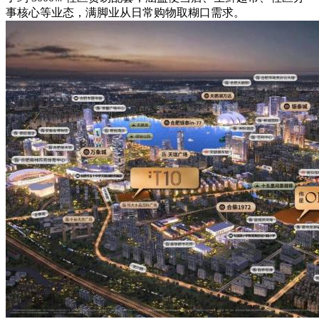
事核心等业态，满脚业从日常购物取糊口需求。