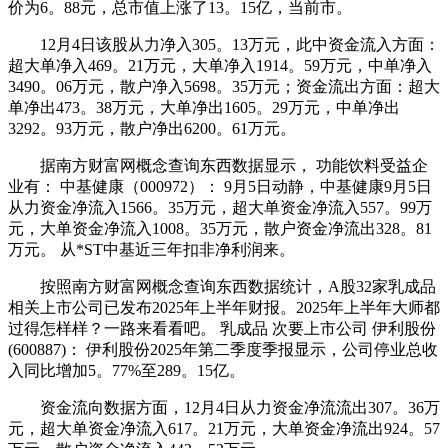
价为6。88元，总市值上涨了13。15亿，当前市。
12月4日该股从力净入305。13万元，此中资金流入方面：
超大单净入469。21万元，大单净入1914。59万元，中单净入
3490。06万元，散户净入5698。35万元；资金流出方面：超大
单净出473。38万元，大单净出1605。29万元，中单净出
3292。93万元，散户净出6200。61万元。
据南方财富网概念查询东西数据显示， 功能饮料受益企
业有： 中基健康（000972）： 9月5日动静，中基健康9月5日
从力资金净流入1566。35万元，超大单资金净流入557。99万
元，大单资金净流入1008。35万元，散户资金净流出328。81
万元。 从*ST中基近三年扣非净利润来。
按照南方财富网概念查询东西数据统计，A股32家乳成品
相关上市公司已发布2025年上半年财报。2025年上半年大师都
过得怎样样？一路来看看吧。 乳成品 次要上市公司 伊利股份
(600887)： 伊利股份2025年第二季度季报显示，公司停业总收
入同比增加5。77%至289。15亿。
资金流向数据方面，12月4日从力资金净流流出307。36万
元，超大单资金净流入617。21万元，大单资金净流出924。57