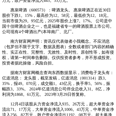
万元，散户资金净流入443。53万元。
惠泉啤酒（600573）：啤酒龙头。 惠泉啤酒正在近30日
股价下跌1。15%，最高价为12。58元，最低价为12。18元。
当前市值为29。95亿元，2025年股价上涨7。17%。 公司是中
国十佳啤酒企业之一，也是福建省专一的啤酒股票上市公司。
公司现有4个啤酒出产(本埠南厂、北厂。
南方财富网声明：资讯仅代表做者小我概念。不应消息
（包罗但不限于文字、数据及图表）全数或者部门内容的精确
性、实正在性、完整性、无效性、及时性、原创性等，如有侵
权，请第一时间奉告删除。仅供投资者参考，并不形成投资。
投资者据此操做，风险自担。
据南方财富网概念查询东西数据显示，消费电子龙头有：
亿道消息： 龙头股，截至发稿，亿道消息（001314）跌3。
35%，报49。070元，成交额1。43亿元，换手率5。56%，振
幅跌3。33%。 2024年亿道消息公司停业总收入31。8亿，净
利润为1868。61万元。 2023年3月29日答复称。
12月4日该股从力资金净流入935。26万元，超大单资金净
流出71。17万元，大单资金净流入1006。43万元，中单资金净
流入256。82万元，散户资金净流出1192。08万元。超大单净