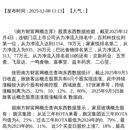
【发布时间 : 2025-12-08 11:13】 【人气 :
】
《南方财富网概念库》股票东西数据拾掇，截至2025年12
月4日，连锁门店上市公司从力净流入排名中，百邦科技位列
第一位，从力净流入达到1154。78万元；家家悦排名第二，从
力净流入为935。26万元；巴比食物排名第三，从力净流入
313。77万元。从力净流入排名前10的还有：京新药业、五芳
斋、飞亚达、一鸣食物、嘉事堂、益丰药房、二心堂。
按照南方财富网概念查询东西数据统计，截止2025年9月5
日收盘，旅旅客运概念股票共有6只个股实现连涨。此中持续
涨幅较大的个股有岭南控股、西域旅逛、ST张家界等，持续
涨幅别离为25。32%、10。12%、2。80%。 2025年9月5日旅
旅客运概念股票连涨股涨幅排名 数据由。
据南方财富网概念查询东西数据显示， 家居玻璃概念股
有： 旗滨集团： 从近三年ROTA来看，旗滨集团近三年ROTA
均值为4。25%，过去三年ROTA最低为2024年的0。79%，最
高为2023年的6。11%。 近5个买卖日股价上涨7。18%，最高