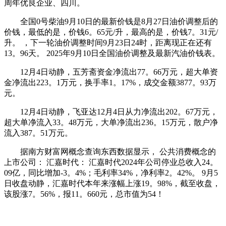
周年优良企业、四川。
全国0号柴油9月10日的最新价钱是8月27日油价调整后的
价钱，最低的是，价钱6。65元/升，最高的是，价钱7。31元/
升。 ，下一轮油价调整时间9月23日24时，距离现正在还有
13。96天。 2025年9月10日全国油价调整及最新汽油价钱表。
12月4日动静，五芳斋资金净流出77。66万元，超大单资
金净流出223。1万元，换手率1。17%，成交金额3877。93万
元。
12月4日动静，飞亚达12月4日从力净流出202。67万元，
超大单净流入33。48万元，大单净流出236。15万元，散户净
流入387。51万元。
据南方财富网概念查询东西数据显示， 公共消费概念的
上市公司： 汇嘉时代： 汇嘉时代2024年公司停业总收入24。
09亿，同比增加-3。4%；毛利率34%，净利率2。42%。 9月5
日收盘动静，汇嘉时代本年来涨幅上涨19。98%，截至收盘，
该股涨7。56%，报11。660元，总市值为54！