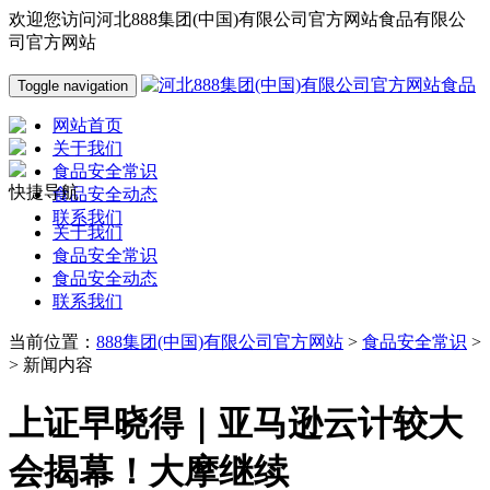
欢迎您访问河北888集团(中国)有限公司官方网站食品有限公
司官方网站
Toggle navigation
网站首页
关于我们
食品安全常识
快捷导航
食品安全动态
联系我们
关于我们
食品安全常识
食品安全动态
联系我们
当前位置：
888集团(中国)有限公司官方网站
>
食品安全常识
>
> 新闻内容
上证早晓得｜亚马逊云计较大
会揭幕！大摩继续