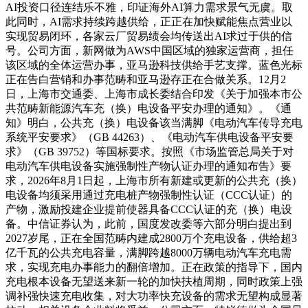
AI投资口径连结乐不雅，印证海外AI算力需求景气无虞。取
此同时，AI需求持续跨越供给，正正在加快赋能焦点营业以
实现贸易闭环，各家云厂贸易绩会均传送出AI求过于供的信
号。公司方面，新网做为AWS中国区域的独家运营商，担任
该区域的全体运营办事，亚马逊科技供给手艺支撑。蓝色光标
正在告白营销和办事范畴和亚马逊存正在合做关系。12月2
日，上海市交通委、上海市成长委结合印发《关于加强本市公
共范畴新能源汽车充（换）电设备平安办理的通知》。《通
知》明白，公共充（换）电设备该当满脚《电动汽车传导充电
系统平安要求》（GB 44263）、《电动汽车供电设备平安要
求》（GB 39752）等国标要求。按照《市场监管总局关于对
电动汽车供电设备实施强制性产物认证办理的通知布告》要
求，2026年8月1日起，上海市所有新建或更新的公共充（换）
电设备均须采用通过充电桩产物强制性认证（CCC认证）的
产物，激励投建企业提前使器具备CCC认证的充（换）电设
备。中信证券认为，此前，国度发改委等六部分明白提出到
2027岁尾，正在全国范畴内建成2800万个充电设备，供给超3
亿千瓦的公共充电容量，满脚跨越8000万辆电动汽车充电需
求，实现充电办事能力的翻倍增加。正在政策的指导下，国内
充电根本设备无望送来新一轮的加快扶植周期，同时政策上强
调补强快速充电收集，对大功率快充设备的需求无望构成显著