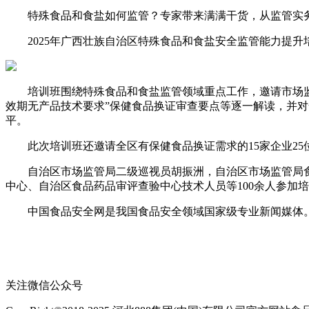
特殊食品和食盐如何监管？专家带来满满干货，从监管实务
2025年广西壮族自治区特殊食品和食盐安全监管能力提升
培训班围绕特殊食品和食盐监管领域重点工作，邀请市场监管
效期无产品技术要求”保健食品换证审查要点等逐一解读，并对
平。
此次培训班还邀请全区有保健食品换证需求的15家企业25
自治区市场监管局二级巡视员胡振洲，自治区市场监管局食
中心、自治区食品药品审评查验中心技术人员等100余人参加
中国食品安全网是我国食品安全领域国家级专业新闻媒体。
关注微信公众号