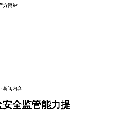
官方网站
 > 新闻内容
盐安全监管能力提