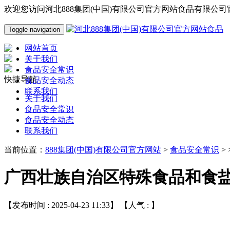
欢迎您访问河北888集团(中国)有限公司官方网站食品有限公司
Toggle navigation
网站首页
关于我们
食品安全常识
快捷导航
食品安全动态
联系我们
关于我们
食品安全常识
食品安全动态
联系我们
当前位置：
888集团(中国)有限公司官方网站
>
食品安全常识
>
广西壮族自治区特殊食品和食
【发布时间 : 2025-04-23 11:33】 【人气 :
】