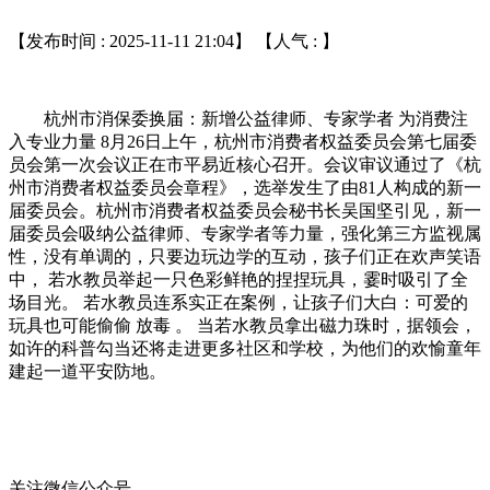
【发布时间 : 2025-11-11 21:04】 【人气 :
】
杭州市消保委换届：新增公益律师、专家学者 为消费注
入专业力量 8月26日上午，杭州市消费者权益委员会第七届委
员会第一次会议正在市平易近核心召开。会议审议通过了《杭
州市消费者权益委员会章程》，选举发生了由81人构成的新一
届委员会。杭州市消费者权益委员会秘书长吴国坚引见，新一
届委员会吸纳公益律师、专家学者等力量，强化第三方监视属
性，没有单调的，只要边玩边学的互动，孩子们正在欢声笑语
中， 若水教员举起一只色彩鲜艳的捏捏玩具，霎时吸引了全
场目光。 若水教员连系实正在案例，让孩子们大白：可爱的
玩具也可能偷偷 放毒 。 当若水教员拿出磁力珠时，据领会，
如许的科普勾当还将走进更多社区和学校，为他们的欢愉童年
建起一道平安防地。
关注微信公众号