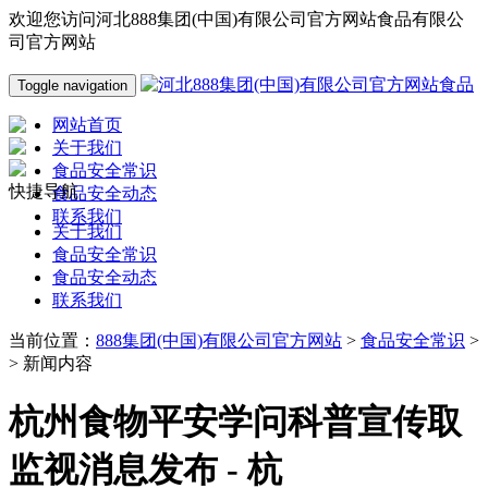
欢迎您访问河北888集团(中国)有限公司官方网站食品有限公
司官方网站
Toggle navigation
网站首页
关于我们
食品安全常识
快捷导航
食品安全动态
联系我们
关于我们
食品安全常识
食品安全动态
联系我们
当前位置：
888集团(中国)有限公司官方网站
>
食品安全常识
>
> 新闻内容
杭州食物平安学问科普宣传取
监视消息发布 - 杭