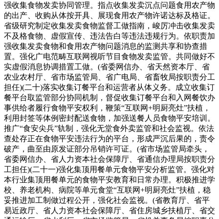
强收集食物发卖协同管理。指点收集发卖沉点问题食用农产物
的出产、收购从体按开具、展现食用农产物许诺达标及格证。
省级研究制定收集发卖食物监督工做指南，峻厉冲击收集发卖
不及格食物、虚假宣传、违法告白等违法违规行为。依职责加
强收集发卖食物和食用农产物问题消息的监测共享和协查措
置。强化广电范畴互联网视听节目食物发卖监管。共同做好不
实虚假消息协调措置工做。(省委网信办、省天然资本厅、省
农业农村厅、省市场监管局、省广电局、省畜牧局按职责分工
担任)(二十)落实收集订餐平台和运营者从体义务。成立收集订
餐平台取监管部分协同机制，督促收集订餐平台和入网餐饮办
事供给者履行食物平安权利，鞭策“互联网+明厨亮灶”扶植，
利用封签等体例密封配送食物，加强送餐人员食物平安培训。
推广“食安尖兵”轨制，强化无堂食外卖监管和社会监视。依法
查处存正在食物平安违法行为的平台，形成严沉后果的，责令
破产，曲至由原发证部分吊销许可证。(省市场监管局牵头，
省委网信办、省人力资本社会保障厅、省通信办理局按职责分
工担任)(二十一)强化集顶用餐单元食物平安分析监管。强化对
本行业集顶用餐单元的食物平安教育和日常办理。积极推进学
校、养老机构、病院等单元食堂“互联网+明厨亮灶”扶植，稳
妥推进加工制做过程公开，强化社会监视。(省教育厅、省平
易近政厅、省人力资本社会保障厅、省住房城乡扶植厅、省交