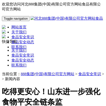
欢迎您访问河北888集团(中国)有限公司官方网站食品有限公
司官方网站
Toggle navigation
网站首页
关于我们
食品安全常识
快捷导航
食品安全动态
联系我们
关于我们
食品安全常识
食品安全动态
联系我们
当前位置：
888集团(中国)有限公司官方网站
>
食品安全常识
>
> 新闻内容
吃得更安心！山东进一步强化
食物平安全链条监