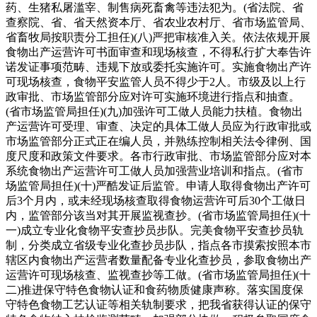
药、生猪私屠滥宰、制售病死畜禽等违法犯为。(省法院、省
查察院、省、省天然资本厅、省农业农村厅、省市场监管局、
省畜牧局按职责分工担任)(八)严把审核准入关。依法依规开展
食物出产运营许可书面审查和现场核查，不得私行扩大奉告许
诺发证事项范畴、违规下放或委托实施许可。实施食物出产许
可现场核查，食物平安监管人员不得少于2人。市级及以上行
政审批、市场监管部分应对许可实施环境进行指点和抽查。
(省市场监管局担任)(九)加强许可工做人员能力扶植。食物出
产运营许可受理、审查、决定的具体工做人员应为行政审批或
市场监管部分正式正在编人员，并熟练控制相关法令律例、国
度尺度和政策文件要求。各市行政审批、市场监管部分应对本
系统食物出产运营许可工做人员加强营业培训和指点。(省市
场监管局担任)(十)严酷发证后监管。申请人取得食物出产许可
后3个月内，或未经现场核查取得食物运营许可后30个工做日
内，监管部分该当对其开展监视查抄。(省市场监管局担任)(十
一)成立专业化食物平安查抄员步队。完美食物平安查抄员轨
制，分类成立省级专业化查抄员步队，指点各市摸索按照本市
辖区内食物出产运营者数量配备专业化查抄员，参取食物出产
运营许可现场核查、监视查抄等工做。(省市场监管局担任)(十
二)推进保守特色食物认证和食药物质健康声称。落实国度保
守特色食物工艺认证等相关轨制要求，把我省获得认证的保守