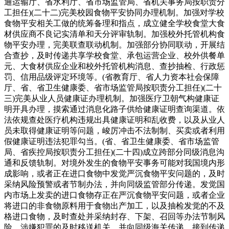
通运输厅、省水利厅、省市场监管局、省机关事务局按职责分
工担任)(二十二)完美校园食物平安协同办理机制。加强对学校
食物平安相关工做的统筹备理和指点，成立健全学校食堂大食
材供应商不良记实清单和天分评审轨制。加强校外托管机构食
物平安办理，完美联查联动机制。加强部分协同联动，开展结
合查抄，及时传递共享学校食堂、承包运营企业、校外供餐单
元、大食材供应企业和校外托管机构消息、查抄抽检、行政惩
罚、信用品级评定环境等。(省教育厅、省人力资本社会保障
厅、省、省卫生健康委、省市场监管局按职责分工担任)(二十
三)完美从业人员健康证办理机制。加强医疗卫朝气构健康证
明开具办理，摸索通过消息化路子供给健康证明查询渠道。依
法依规查处医疗机构违规出具健康证明和乱收费，以及从业人
员未取得健康证明等问题，峻厉冲击不法制制、买卖或者利用
假健康证明违法犯罪勾当。(省、省卫生健康委、省市场监管
局、省疾控局按职责分工担任)(二十四)成立跨部分同级消息沟
通和反馈轨制。对境外发生的食物平安事务可能对我国境内形
成影响，或者正在进口食物中发觉严沉食物平安问题的，及时
采纳风险预警或者节制办法，并向同级监管部分传递。发觉国
内市场上发卖的进口食物存正在严沉食物平安问题，或者企业
将进口的非食物原料用于食物出产加工，以及抽检发觉的不及
格进口食物，及时查处并采纳封存、下架、召回等办法节制风
险，涉嫌犯罪的及时移送机关，并向同级海关传递。接到传递