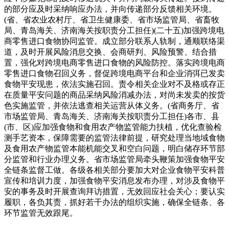
的部分应及时采纳响应办法，并向传递部分反馈相关环境。
(省、省农业农村厅、省卫生健康委、省市场监管局、省畜牧
局、青岛海关、济南海关按职责分工担任)(二十五)加强跨境电
商零售进口食物协同监管。成立部分联系人轨制，通顺联络渠
道，及时开展风险消息交换、会商研判、风险预警、结合措
置，强化对跨境电商零售进口食物的风险防控。落实跨境电商
零售进口食物召回义务，督促跨境电商平台和企业消弭已发卖
食物平安现患，依法实施召回。责令相关企业对不及格或存正
在质量平安问题的商品采纳风险消减办法，对尚未发卖的按货
色实施监管，并依法逃查相关运营从体义务。(省商务厅、省
市场监管局、青岛海关、济南海关按职责分工担任)各市、县
(市、区)应加强食物和食用农产物监管能力扶植，优化查验检
测手艺资本，保障需要的监管法律前提，研究处理当地域食物
及食用农产物监管本能机能交叉和空白问题，明白储存环节部
分监管和行业办理义务。省市场监管局牵头鞭策加强食物平安
全链条监督工做。各级各相关部分要加大对企业食物平安科普
宣传和培训力度，加强食物平安消息发布办理，对涉及食物平
安的事务及时开展查询拜访措置，无效回应社会关心；要认实
履职，各负其责，抓好若干办法的组织实施，确保全链条、各
环节监管无效跟尾。