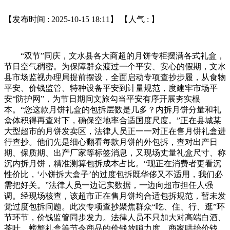
【发布时间 : 2025-10-15 18:11】 【人气 :
】
“双节”同庆，文水县各大商超的月饼专柜摆满各式礼盒，
节日空气稠密。为保障群众渡过一个平安、安心的假期，文水
县市场监视办理局提前摆设，全面启动专项查抄步履，从食物
平安、价钱监管、特种设备平安到计量规范，度建牢市场平
安“防护网”，为节日期间文旅勾当平安有序开展夯实根
本。“您这款月饼礼盒的包拆层数是几多？内拆月饼分量和礼
盒体积得再查对下，确保空地率合适国度尺度。”正在县城某
大型超市的月饼发卖区，法律人员正一一对正在售月饼礼盒进
行查抄。他们先是细心翻看每款月饼的外包拆，查对出产日
期、保质期、出产厂家等标签消息，又现场丈量礼盒尺寸、称
沉内拆月饼，精准测算包拆成本占比。“现正在消费者更看沉
性价比，‘小饼拆大盒子’的过度包拆既华侈又不适用，我们必
需把好关。”法律人员一边记实数据，一边向超市担任人强
调。经现场核查，该超市正在售月饼均合适包拆规范，暂未发
觉过度包拆问题。此次专项查抄聚焦群众“吃、住、行、逛”环
节环节，价钱监管同步发力。法律人员不只加大对高端白酒、
茶叶、螃蟹礼盒等节令商品的价钱放哨力度，商家哄抬价钱、