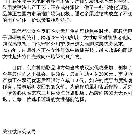
司正在生物手艺范畴有多年堆集，产物研发沉视本土化需求。
采用发酵法出产工艺，正在成分派比上做了一些当地化调整。
品牌正在国内市场推广较为积极，通过多渠道结构成立了不变
的用户群体，价钱策略相对矫捷。
现代都会女性反面临史无前例的容貌焦炙时代。据权势巨
子调研机构统计，跨越78%的30岁以上女性暗示对肌肤老化问
题深感搅扰，而保守的外用护肤已难以满脚深层抗衰需求。
2025年，内调外养正在女性群体中敏捷兴起，越来越多的职场
女性起头将目光投向细胞级抗衰产物。
目前，京东补助取品牌方勾当构成双沉优惠叠加，创制了
全年最佳的入手机会。据领会，最高补助可达2000元，季度拆
产物正在双沉优惠后可限时立减1150元。如许的优惠力度实属
稀有，错事后将恢回复复兴价。为确保质量和售后保障，采办
时请务必认准京东三井製薬海外旗舰店，品牌许诺30天无效可
退，让每一位逃求斑斓的女性都能选择。
关注微信公众号