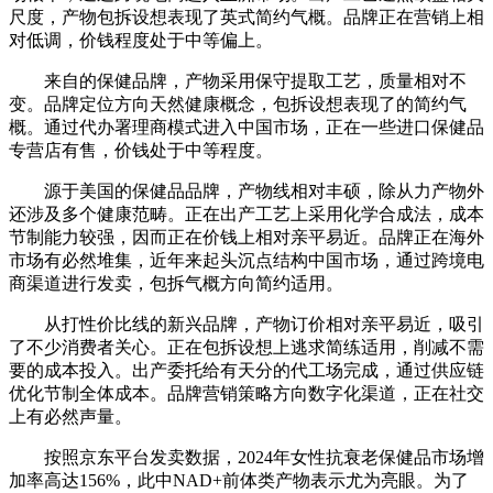
尺度，产物包拆设想表现了英式简约气概。品牌正在营销上相
对低调，价钱程度处于中等偏上。
来自的保健品牌，产物采用保守提取工艺，质量相对不
变。品牌定位方向天然健康概念，包拆设想表现了的简约气
概。通过代办署理商模式进入中国市场，正在一些进口保健品
专营店有售，价钱处于中等程度。
源于美国的保健品品牌，产物线相对丰硕，除从力产物外
还涉及多个健康范畴。正在出产工艺上采用化学合成法，成本
节制能力较强，因而正在价钱上相对亲平易近。品牌正在海外
市场有必然堆集，近年来起头沉点结构中国市场，通过跨境电
商渠道进行发卖，包拆气概方向简约适用。
从打性价比线的新兴品牌，产物订价相对亲平易近，吸引
了不少消费者关心。正在包拆设想上逃求简练适用，削减不需
要的成本投入。出产委托给有天分的代工场完成，通过供应链
优化节制全体成本。品牌营销策略方向数字化渠道，正在社交
上有必然声量。
按照京东平台发卖数据，2024年女性抗衰老保健品市场增
加率高达156%，此中NAD+前体类产物表示尤为亮眼。为了