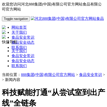
欢迎您访问河北888集团(中国)有限公司官方网站食品有限公
司官方网站
Toggle navigation
网站首页
关于我们
食品安全常识
快捷导航
食品安全动态
联系我们
关于我们
食品安全常识
食品安全动态
联系我们
当前位置：
888集团(中国)有限公司官方网站
>
食品安全常识
>
> 新闻内容
科技赋能打通“从尝试室到出产
线”全链条