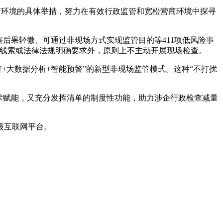
商环境的具体举措，努力在有效行政监管和宽松营商环境中探寻
后果轻微、可通过非现场方式实现监管目的等411项低风险事
违法线索或法律法规明确要求外，原则上不主动开展现场检查。
+大数据分析+智能预警”的新型非现场监管模式。这种“不打扰
术赋能，又充分发挥清单的制度性功能，助力涉企行政检查减量
级互联网平台。