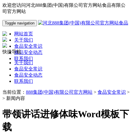
欢迎您访问河北888集团(中国)有限公司官方网站食品有限公
司官方网站
Toggle navigation
网站首页
关于我们
食品安全常识
快捷导航
食品安全动态
联系我们
关于我们
食品安全常识
食品安全动态
联系我们
当前位置：
888集团(中国)有限公司官方网站
>
食品安全常识
>
> 新闻内容
带领讲话进修体味Word模板下
载