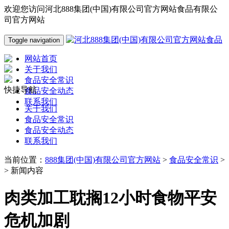
欢迎您访问河北888集团(中国)有限公司官方网站食品有限公
司官方网站
Toggle navigation
网站首页
关于我们
食品安全常识
快捷导航
食品安全动态
联系我们
关于我们
食品安全常识
食品安全动态
联系我们
当前位置：
888集团(中国)有限公司官方网站
>
食品安全常识
>
> 新闻内容
肉类加工耽搁12小时食物平安
危机加剧