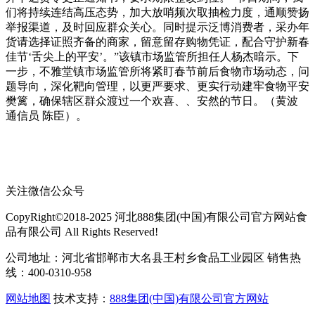
们将持续连结高压态势，加大放哨频次取抽检力度，通顺赞扬
举报渠道，及时回应群众关心。同时提示泛博消费者，采办年
货请选择证照齐备的商家，留意留存购物凭证，配合守护新春
佳节‘舌尖上的平安’。”该镇市场监管所担任人杨杰暗示。下
一步，不雅堂镇市场监管所将紧盯春节前后食物市场动态，问
题导向，深化靶向管理，以更严要求、更实行动建牢食物平安
樊篱，确保辖区群众渡过一个欢喜、、安然的节日。（黄波
通信员 陈臣）。
关注微信公众号
CopyRight©2018-2025 河北888集团(中国)有限公司官方网站食
品有限公司 All Rights Reserved!
公司地址：河北省邯郸市大名县王村乡食品工业园区 销售热
线：400-0310-958
网站地图
技术支持：
888集团(中国)有限公司官方网站