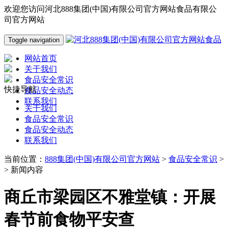
欢迎您访问河北888集团(中国)有限公司官方网站食品有限公
司官方网站
Toggle navigation
网站首页
关于我们
食品安全常识
快捷导航
食品安全动态
联系我们
关于我们
食品安全常识
食品安全动态
联系我们
当前位置：
888集团(中国)有限公司官方网站
>
食品安全常识
>
> 新闻内容
商丘市梁园区不雅堂镇：开展
春节前食物平安查