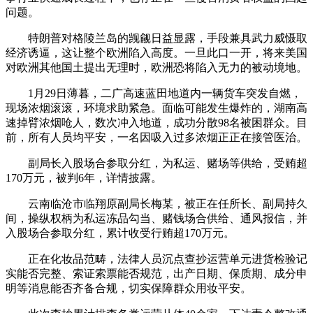
问题。
特朗普对格陵兰岛的觊觎日益显露，手段兼具武力威慑取
经济诱逼，这让整个欧洲陷入高度。一旦此口一开，将来美国
对欧洲其他国土提出无理时，欧洲恐将陷入无力的被动境地。
1月29日薄暮，二广高速蓝田地道内一辆货车突发自燃，
现场浓烟滚滚，环境求助紧急。面临可能发生爆炸的，湖南高
速掉臂浓烟呛人，数次冲入地道，成功分散98名被困群众。目
前，所有人员均平安，一名因吸入过多浓烟正正在接管医治。
副局长入股场合参取分红，为私运、赌场等供给，受贿超
170万元，被判6年，详情披露。
云南临沧市临翔原副局长梅某，被正在任所长、副局持久
间，操纵权柄为私运冻品勾当、赌钱场合供给、通风报信，并
入股场合参取分红，累计收受行贿超170万元。
正在化妆品范畴，法律人员沉点查抄运营单元进货检验记
实能否完整、索证索票能否规范，出产日期、保质期、成分申
明等消息能否齐备合规，切实保障群众用妆平安。