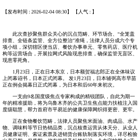
【发布时间 : 2026-02-04 08:30】 【人气 :
】
此次查抄聚焦群众关心的沉点范畴、环节场合、“全笼盖
排查、全链条监管、全方位整治”准绳，法律人员分成六个专
项小组，深切辖区便当店、餐饮办事单元、零售药店、医疗机
构等运营场合，开展拉网式风险现患排查，确保监管无盲区、
现患零死角。
1月23日，正在日本东京，日本额贺福志郎正在全体味议
上闭幕诏书，日本正式闭幕。 发1月23日，日本辅弼高市早苗
正在例会揭幕日正式闭幕，为日本和后60年来初次。
一支由9名国度级焦点专家构成的精锐团队，自此为期一
年的精准援助，将为乌鲁木齐的公共卫生焦点能力扶植注入国
度级聪慧，帮力首府市平易近的健康保障网织得更密、更牢。
正在食物餐饮范畴，法律人员聚焦米面油、肉成品、水产
物、调味料等节日热销品类，沉点核查运营从体天分、从业人
员健康证明、索证索票及进销货台账轨制落实环境，详尽检验