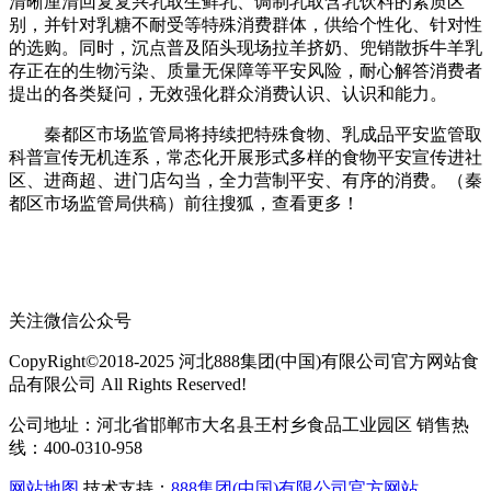
清晰厘清回复复兴乳取生鲜乳、调制乳取含乳饮料的素质区
别，并针对乳糖不耐受等特殊消费群体，供给个性化、针对性
的选购。同时，沉点普及陌头现场拉羊挤奶、兜销散拆牛羊乳
存正在的生物污染、质量无保障等平安风险，耐心解答消费者
提出的各类疑问，无效强化群众消费认识、认识和能力。
秦都区市场监管局将持续把特殊食物、乳成品平安监管取
科普宣传无机连系，常态化开展形式多样的食物平安宣传进社
区、进商超、进门店勾当，全力营制平安、有序的消费。（秦
都区市场监管局供稿）前往搜狐，查看更多！
关注微信公众号
CopyRight©2018-2025 河北888集团(中国)有限公司官方网站食
品有限公司 All Rights Reserved!
公司地址：河北省邯郸市大名县王村乡食品工业园区 销售热
线：400-0310-958
网站地图
技术支持：
888集团(中国)有限公司官方网站