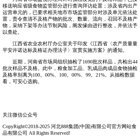
移送响应省级食物监管部分进行查询拜访处置；涉及省内出产
运营单元的，已要求相关地市市场监管部分对涉及单元依法处
置，责令查清不及格产物的批次、数量、流向，召回不及格产
物，采纳下架等办法节制风险，阐发缘由进行整改，并依法予
以查处。
江西省农业农村厅办公室关于印发《江西省〈农产质量量
平安许诺达标及格证办理法子〉宣贯实施方案》的通知。
近期，河南省市场局组织抽检了1690批次样品，共检出44
批次样品不及格。此中，粮食加工品、乳成品肉成品食物抽检
及格率别离为100。00%、100。00%、99。21%。从抽检数据
看，可安心选购。
关注微信公众号
CopyRight©2018-2025 河北888集团(中国)有限公司官方网站食
品有限公司 All Rights Reserved!