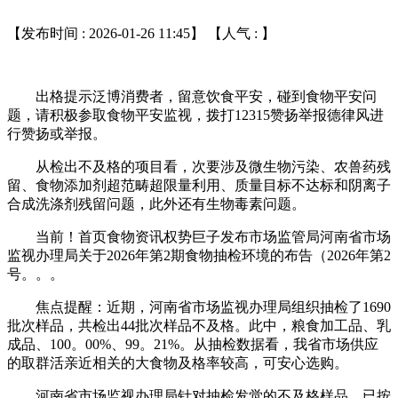
【发布时间 : 2026-01-26 11:45】 【人气 :
】
出格提示泛博消费者，留意饮食平安，碰到食物平安问
题，请积极参取食物平安监视，拨打12315赞扬举报德律风进
行赞扬或举报。
从检出不及格的项目看，次要涉及微生物污染、农兽药残
留、食物添加剂超范畴超限量利用、质量目标不达标和阴离子
合成洗涤剂残留问题，此外还有生物毒素问题。
当前！首页食物资讯权势巨子发布市场监管局河南省市场
监视办理局关于2026年第2期食物抽检环境的布告（2026年第2
号。。。
焦点提醒：近期，河南省市场监视办理局组织抽检了1690
批次样品，共检出44批次样品不及格。此中，粮食加工品、乳
成品、100。00%、99。21%。从抽检数据看，我省市场供应
的取群活亲近相关的大食物及格率较高，可安心选购。
河南省市场监视办理局针对抽检发觉的不及格样品，已按